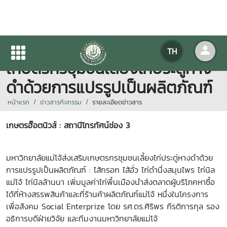
มหาวิทยาลัยแม่โจ้ส่งเสริม
TH
เกษตรกรชุมชนเลี้ยงไก่ประดู่หาง
ดำด้วยการแปรรูปเป็นผลิตภัณฑ์
หน้าแรก
ข่าวสารกิจกรรม
รายละเอียดข่าวสาร
เกษตรฮ๊อตนิวส์ : สถานีโทรทัศน์ช่อง 3
มหาวิทยาลัยแม่โจ้ส่งเสริมเกษตรกรชุมชนเลี้ยงไก่ประดู่หางดำด้วย
การแปรรูปเป็นผลิตภัณฑ์ : ไส้กรอก ไส้อั่ว ไก่ดำนึ่งสมุนไพร ไก่นิล
แม่โจ้ ไก่นิลล้านนา เพิ่มมูลค่าไก่พื้นเมืองนำส่งตลาดผู้บริโภคหาซื้อ
ได้ที่ห้าง
สรรพสินค้าและที่ร้านค้าผลิตภัณฑ์แม่โจ้ หนึ่งในโครงการ
เพื่อสังคม Social Enterprize โดย รศ.ดร.ศิริพร กีรติการกุล รอง
อธิการบดีฝ่ายวิจัย และทีมงานมหาวิทยาลัยแม่โจ้