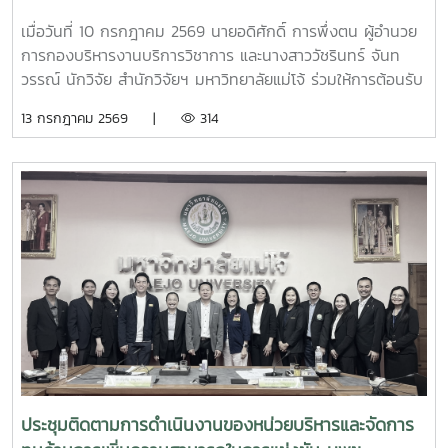
แพทย์
เมื่อวันที่ 10 กรกฎาคม 2569 นายอดิศักดิ์ การพึ่งตน ผู้อำนวย
การกองบริหารงานบริการวิชาการ และนางสาววัชรินทร์ จันท
วรรณ์ นักวิจัย สำนักวิจัยฯ มหาวิทยาลัยแม่โจ้ ร่วมให้การต้อนรับ
นายศิริสุข ยืนหาญ รองเลขาธิการคณะกรรมการป้องกันและ
13 กรกฎาคม 2569 |
314
ปราบปรามยาเสพติด (ป.ป.ส.) พร้อมคณะผู้บริหารและเจ้าหน้าที่
จากสำนักงาน ป.ป.ส. ในโอกาสเดินทางเข้าเยี่ยมเยือนและติดตาม
ความคืบหน้าการดำเนินโครงการการพัฒนาระบบการผลิตเห็ดขี้
ควายเพื่อประโยชน์ทางการแพทย์ โดยมีรองศาสตราจารย์ ดร.ชัย
ยศ สัมฤทธิ์สกุล รองอธิการบดีมหาวิทยาลัยแม่โจ้ ให้เกียรติเป็นผู้
แทนมหาวิทยาลัยกล่าวต้อนรับ โครงการดังกล่าวเป็นความร่วม
มือระหว่างสำนักงาน ป.ป.ส. และมหาวิทยาลัยแม่โจ้ ภายใต้
โครงการแผนงานบูรณาการการวิจัย พัฒนา และกำกับควบคุม
เห็ดขี้ควายในประเทศไทย เพื่อใช้ประโยชน์ทางการแพทย์ภายใต้
ระบบควบคุมของรัฐ ตามมาตรการควบคุมแห่งพระราชกฤษฎีกา
กำหนดพื้นที่ทดลองเพาะปลูกและสกัดสารสำคัญจากพืชฝิ่นและ
พืชเห็ดขี้ควายเพื่อประโยชน์ในการศึกษาวิจัย พ.ศ. 2568 ณ ห้อง
ประชุม 2 ชั้น 2 อาคารจุฬาภรณ์ คณะวิทยาศาสตร์ มหาวิทยาลัย
ประชุมติดตามการดำเนินงานของหน่วยบริหารและจัดการ
แม่โจ้