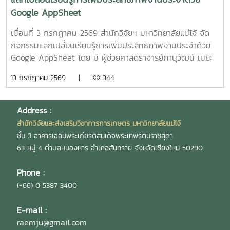
ปั๊มความร้อนอัจฉริยะเพื่อเพิ่มศักยภาพการผลิตพันธุ์ปลาเชิง
Google AppSheet
พาณิชย์" โดย ผู้ช่วยศาสตราจารย์ ดร.สราวุธ พลวงษ์ศรี หัวหน้า
โครงการ
เมื่อนที่ 3 กรกฏาคม 2569 สำนักวิจัยฯ มหาวิทยาลัยแม่โจ้ จัด
กิจกรรมแลกเปลี่ยนเรียนรู้การเพิ่มประสิทธิภาพงานประจำด้วย
Google AppSheet โดย มี ผู้ช่วยศาสตราจารย์ภานุวัฒน์ เมฆะ
รองผู้อำนวยการสำนักวิจัยฯ ฝ่ายบริหาร เป็นประธานในงาน
13 กรกฎาคม 2569 |
344
พร้อมทั้งเป็นวิทยากร และแลกเปลี่ยนเรียนรู้การจัดทำหนังสือ
ราชการ และการตรวจสอบเอกสารขออนุมัติเดินทางไปปฏิบัติงาน
งานวิจัย และบริการวิชาการ โดยมี นายสมยศ มีสุข ผู้อำนวย
Address :
การกองบริหารงานวิจัย นางสุรีย์พร กิตติพิทยาพงศ์ หัวหน้างาน
สำนักวิจัยและส่งเสริมวิชาการการเกษตร มหาวิทยาลัยแม่โจ้
บริหารและธุรการ และ นางสาวเกศณี จิตรัตน์ รักษาการใน
ชั้น 3 อาคารเฉลิมพระเกียรติสมเด็จพระเทพรัตนราชสุดา
ตำแหน่งหัวหน้างานคลังและพัสดุ เป็นวิทยากร เพื่อให้บุคลากร
63 หมู่ 4 ตำบลหนองหาร อำเภอสันทราย จังหวัดเชียงใหม่ 50290
สามารถนำไปประยุกต์ใช้ในการปฏิบัติงานได้อย่างมีประสิทธิภาพ
และถูกต้องตามระเบียบ โดยมี ผู้บริหาร และบุคลากรสำนักวิจัยฯ
Phone :
เข้าร่วมกิจกรรมดังกล่าวอย่างพร้อมเพรียง ณ ห้องประชุม 304
(+66) 0 5387 3400
ชั้น 3 อาคารเฉลิมพระเกียรติสมเด็จพระเทพรัตนราชสุดา
มหาวิทยาลัยแม่โจ้
E-mail :
raemju@gmail.com