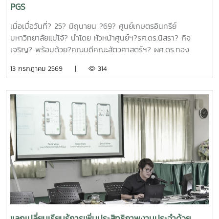
โครงการวิจัยที่ได้รับการสนับสนุนทุนจากหน่วยบริหารและจัดการ
PGS
ทุนด้านการเพิ่มความสามารถในการแข่งขัน จำนวน 6 โครงการ
ดังนี้1.โครงการ "กลยุทธ์การตลาดการท่องเที่ยวคาร์บอนสุทธิเป็น
เมื่อเมื่อวันที่? 25? มิถุนายน ?69? ศูนย์เกษตรอินทรีย์
ศูนย์สำหรับนักท่องเที่ยวเชิงอาสาสมัครในพื้นที่ภาคเหนือตอนบน"
มหาวิทยาลัยแม่โจ้? นำโดย หัวหน้าศูนย์ฯ?รศ.ดร.นิสรา? กิจ
โดย ดร.กาญจนา สมมิตร หัวหน้าโครงการ2.โครงการ "การ
เจริญ? พร้อมด้วย?คณบดีคณะสัตวศาสตร์ฯ? ผศ.ดร.ทอง
พัฒนากระบวนการผลิตกระดาษสัมผัสอาหารจากฟางข้าว" โดย
เลียน? บัวจูม? คณบดีคณะเทคโนโลยีการประมงฯ?
13 กรกฎาคม 2569 |
314
ผู้ช่วยศาสตราจารย์ ดร.สุพัตรา วงศ์แสนใหม่ หัวหน้า
รศ.ดร.อภินันท์? สุวรรณรักษ์? และคณาจารย์/?เจ้าหน้าที่จาก
โครงการ3.โครงการ "การขยายสเกลการผลิตและทดสอบทาง
คณะต่างๆที่มีพื้นที่เกษตรอินทรีย์เข้าร่วมประชุมจัดตั้งกลุ่ม?
คลินิกของผลิตภัณฑ์มูลค่าเพิ่มจากส่วนเหลือใช้การแปรรูปปลา
PGS?.... ซึ่งได้ลงมติให้จัดตั้งกลุ่มในนาม? #กลุ่มอินทนินแม่
ลูกผสมบึกสยามแม่โจ้" โดย รองศาสตราจารย์ ดร.ดวงพร อมร
โจ้PGS? โดยมีศูนย์เกษตรอินทรีย์ฯเป็นพี่เลี้ยงกลุ่ม? และในที่
เลิศพิศาล หัวหน้าโครงการ4.โครงการ "การขยายสเกลการผลิต
ประชุมมีมติเป็นเอกฉันท์ให้ผศ.ดร.ทองเลียน? บัวจูม? เป็น
สารเสริมโปรตีนปลาไฮโดรไลเสตสำหรับเป็นสารเสริมกระตุ้นการ
ประธานกลุ่ม?ฯ? และน.ส.สุนันทา? ศรีรัตนา? เป็นผู้ประสานงาน?
กินในสัตว์เลี้ยง ระดับกึ่งอุตสาหกรรม" โดย รองศาสตราจารย์
กลุ่มฯ
ดร.ดวงพร อมรเลิศพิศาล หัวหน้าโครงการ5.โครงการ "การ
ทดสอบทางคลินิกของผลิตภัณฑ์โพรไบโอติกต่อภาวะซึมเศร้า
หลังคลอดและสุขภาพลำไส้ในมารดาหลังคลอด" โดย รอง
ศาสตราจารย์ ดร.ดวงพร อมรเลิศพิศาล หัวหน้า
โครงการ6.โครงการ "เทคโนโลยีการอุ่นน้ำในระบบเพาะฟักพันธุ์
ปลาด้วยระบบผลิตน้ำร้อนและไฟฟ้าพลังงานแสงอาทิตย์ร่วมกับ
แลกเปลี่ยนเรียนรู้การเพิ่มประสิทธิภาพงานประจำด้วย