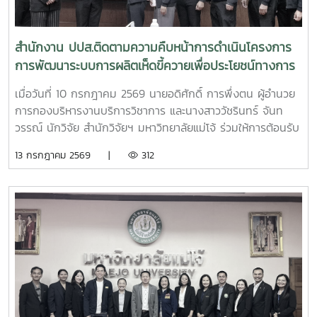
สำนักงาน ปปส.ติดตามความคืบหน้าการดำเนินโครงการ
การพัฒนาระบบการผลิตเห็ดขี้ควายเพื่อประโยชน์ทางการ
แพทย์
เมื่อวันที่ 10 กรกฎาคม 2569 นายอดิศักดิ์ การพึ่งตน ผู้อำนวย
การกองบริหารงานบริการวิชาการ และนางสาววัชรินทร์ จันท
วรรณ์ นักวิจัย สำนักวิจัยฯ มหาวิทยาลัยแม่โจ้ ร่วมให้การต้อนรับ
นายศิริสุข ยืนหาญ รองเลขาธิการคณะกรรมการป้องกันและ
13 กรกฎาคม 2569 |
312
ปราบปรามยาเสพติด (ป.ป.ส.) พร้อมคณะผู้บริหารและเจ้าหน้าที่
จากสำนักงาน ป.ป.ส. ในโอกาสเดินทางเข้าเยี่ยมเยือนและติดตาม
ความคืบหน้าการดำเนินโครงการการพัฒนาระบบการผลิตเห็ดขี้
ควายเพื่อประโยชน์ทางการแพทย์ โดยมีรองศาสตราจารย์ ดร.ชัย
ยศ สัมฤทธิ์สกุล รองอธิการบดีมหาวิทยาลัยแม่โจ้ ให้เกียรติเป็นผู้
แทนมหาวิทยาลัยกล่าวต้อนรับ โครงการดังกล่าวเป็นความร่วม
มือระหว่างสำนักงาน ป.ป.ส. และมหาวิทยาลัยแม่โจ้ ภายใต้
โครงการแผนงานบูรณาการการวิจัย พัฒนา และกำกับควบคุม
เห็ดขี้ควายในประเทศไทย เพื่อใช้ประโยชน์ทางการแพทย์ภายใต้
ระบบควบคุมของรัฐ ตามมาตรการควบคุมแห่งพระราชกฤษฎีกา