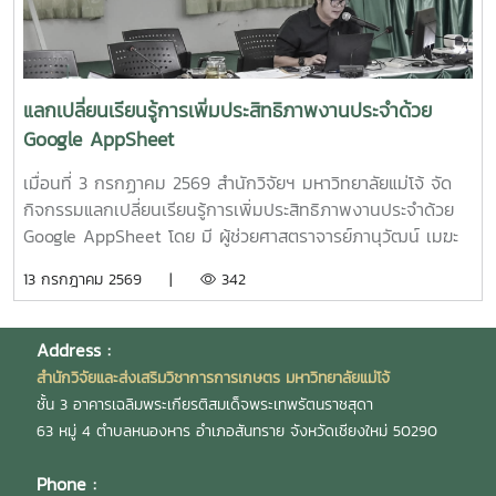
หลังคลอดและสุขภาพลำไส้ในมารดาหลังคลอด" โดย รอง
ศาสตราจารย์ ดร.ดวงพร อมรเลิศพิศาล หัวหน้า
โครงการ6.โครงการ "เทคโนโลยีการอุ่นน้ำในระบบเพาะฟักพันธุ์
ปลาด้วยระบบผลิตน้ำร้อนและไฟฟ้าพลังงานแสงอาทิตย์ร่วมกับ
แลกเปลี่ยนเรียนรู้การเพิ่มประสิทธิภาพงานประจำด้วย
ปั๊มความร้อนอัจฉริยะเพื่อเพิ่มศักยภาพการผลิตพันธุ์ปลาเชิง
Google AppSheet
พาณิชย์" โดย ผู้ช่วยศาสตราจารย์ ดร.สราวุธ พลวงษ์ศรี หัวหน้า
โครงการ
เมื่อนที่ 3 กรกฏาคม 2569 สำนักวิจัยฯ มหาวิทยาลัยแม่โจ้ จัด
กิจกรรมแลกเปลี่ยนเรียนรู้การเพิ่มประสิทธิภาพงานประจำด้วย
Google AppSheet โดย มี ผู้ช่วยศาสตราจารย์ภานุวัฒน์ เมฆะ
รองผู้อำนวยการสำนักวิจัยฯ ฝ่ายบริหาร เป็นประธานในงาน
13 กรกฎาคม 2569 |
342
พร้อมทั้งเป็นวิทยากร และแลกเปลี่ยนเรียนรู้การจัดทำหนังสือ
ราชการ และการตรวจสอบเอกสารขออนุมัติเดินทางไปปฏิบัติงาน
งานวิจัย และบริการวิชาการ โดยมี นายสมยศ มีสุข ผู้อำนวย
Address :
การกองบริหารงานวิจัย นางสุรีย์พร กิตติพิทยาพงศ์ หัวหน้างาน
สำนักวิจัยและส่งเสริมวิชาการการเกษตร มหาวิทยาลัยแม่โจ้
บริหารและธุรการ และ นางสาวเกศณี จิตรัตน์ รักษาการใน
ชั้น 3 อาคารเฉลิมพระเกียรติสมเด็จพระเทพรัตนราชสุดา
ตำแหน่งหัวหน้างานคลังและพัสดุ เป็นวิทยากร เพื่อให้บุคลากร
63 หมู่ 4 ตำบลหนองหาร อำเภอสันทราย จังหวัดเชียงใหม่ 50290
สามารถนำไปประยุกต์ใช้ในการปฏิบัติงานได้อย่างมีประสิทธิภาพ
และถูกต้องตามระเบียบ โดยมี ผู้บริหาร และบุคลากรสำนักวิจัยฯ
Phone :