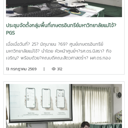
– 2568 และการนำเสนอความก้าวหน้าโครงการวิจัยที่ได้รับการ
สนับสนุนทุนจากหน่วยบริหารและจัดการทุนด้านการเพิ่มความ
สามารถในการแข่งขัน ณ ห้องประชุมรวงผึ้ง ชั้น 5 สำนัก
มหาวิทยาลัย มหาวิทยาลัยแม่โจ้ซึ่งการนำเสนอความก้าวหน้า
ประชุมจัดตั้งกลุ่มพื้นที่เกษตรอินทรีย์มหาวิทยาลัยแม่โจ้?
โครงการวิจัยที่ได้รับการสนับสนุนทุนจากหน่วยบริหารและจัดการ
PGS
ทุนด้านการเพิ่มความสามารถในการแข่งขัน จำนวน 6 โครงการ
ดังนี้1.โครงการ "กลยุทธ์การตลาดการท่องเที่ยวคาร์บอนสุทธิเป็น
เมื่อเมื่อวันที่? 25? มิถุนายน ?69? ศูนย์เกษตรอินทรีย์
ศูนย์สำหรับนักท่องเที่ยวเชิงอาสาสมัครในพื้นที่ภาคเหนือตอนบน"
มหาวิทยาลัยแม่โจ้? นำโดย หัวหน้าศูนย์ฯ?รศ.ดร.นิสรา? กิจ
โดย ดร.กาญจนา สมมิตร หัวหน้าโครงการ2.โครงการ "การ
เจริญ? พร้อมด้วย?คณบดีคณะสัตวศาสตร์ฯ? ผศ.ดร.ทอง
พัฒนากระบวนการผลิตกระดาษสัมผัสอาหารจากฟางข้าว" โดย
เลียน? บัวจูม? คณบดีคณะเทคโนโลยีการประมงฯ?
13 กรกฎาคม 2569 |
312
ผู้ช่วยศาสตราจารย์ ดร.สุพัตรา วงศ์แสนใหม่ หัวหน้า
รศ.ดร.อภินันท์? สุวรรณรักษ์? และคณาจารย์/?เจ้าหน้าที่จาก
โครงการ3.โครงการ "การขยายสเกลการผลิตและทดสอบทาง
คณะต่างๆที่มีพื้นที่เกษตรอินทรีย์เข้าร่วมประชุมจัดตั้งกลุ่ม?
คลินิกของผลิตภัณฑ์มูลค่าเพิ่มจากส่วนเหลือใช้การแปรรูปปลา
PGS?.... ซึ่งได้ลงมติให้จัดตั้งกลุ่มในนาม? #กลุ่มอินทนินแม่
ลูกผสมบึกสยามแม่โจ้" โดย รองศาสตราจารย์ ดร.ดวงพร อมร
โจ้PGS? โดยมีศูนย์เกษตรอินทรีย์ฯเป็นพี่เลี้ยงกลุ่ม? และในที่
เลิศพิศาล หัวหน้าโครงการ4.โครงการ "การขยายสเกลการผลิต
ประชุมมีมติเป็นเอกฉันท์ให้ผศ.ดร.ทองเลียน? บัวจูม? เป็น
สารเสริมโปรตีนปลาไฮโดรไลเสตสำหรับเป็นสารเสริมกระตุ้นการ
ประธานกลุ่ม?ฯ? และน.ส.สุนันทา? ศรีรัตนา? เป็นผู้ประสานงาน?
กินในสัตว์เลี้ยง ระดับกึ่งอุตสาหกรรม" โดย รองศาสตราจารย์
กลุ่มฯ
ดร.ดวงพร อมรเลิศพิศาล หัวหน้าโครงการ5.โครงการ "การ
ทดสอบทางคลินิกของผลิตภัณฑ์โพรไบโอติกต่อภาวะซึมเศร้า