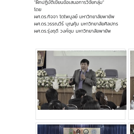
"ฝึกปฏิบัติเขียนข้อเสนอการวิจัยกลุ่ม"
โดย
ผศ.ดร.กิจจา โตไพบูลย์ มหาวิทยาลัยพายัพ
ผศ.ดร.วรรณวีร์ บุญคุ้ม มหาวิทยาลัยศิลปกร
ผศ.ดร.รุ่งฤดี วงค์ชุม มหาวิทยาลัยพายัพ