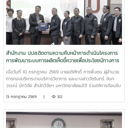
สำนักงาน ปปส.ติดตามความคืบหน้าการดำเนินโครงการ
การพัฒนาระบบการผลิตเห็ดขี้ควายเพื่อประโยชน์ทางการ
แพทย์
เมื่อวันที่ 10 กรกฎาคม 2569 นายอดิศักดิ์ การพึ่งตน ผู้อำนวย
การกองบริหารงานบริการวิชาการ และนางสาววัชรินทร์ จันท
วรรณ์ นักวิจัย สำนักวิจัยฯ มหาวิทยาลัยแม่โจ้ ร่วมให้การต้อนรับ
นายศิริสุข ยืนหาญ รองเลขาธิการคณะกรรมการป้องกันและ
13 กรกฎาคม 2569 |
312
ปราบปรามยาเสพติด (ป.ป.ส.) พร้อมคณะผู้บริหารและเจ้าหน้าที่
จากสำนักงาน ป.ป.ส. ในโอกาสเดินทางเข้าเยี่ยมเยือนและติดตาม
ความคืบหน้าการดำเนินโครงการการพัฒนาระบบการผลิตเห็ดขี้
ควายเพื่อประโยชน์ทางการแพทย์ โดยมีรองศาสตราจารย์ ดร.ชัย
ยศ สัมฤทธิ์สกุล รองอธิการบดีมหาวิทยาลัยแม่โจ้ ให้เกียรติเป็นผู้