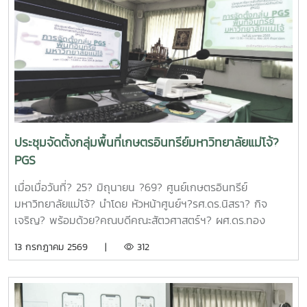
ต้อนรับและแนะนำมหาวิทยาลัยแม่โจ้แก่คณะผู้เข้าร่วมประชุมในการ
นี้ดร.อัญชัญ ชมภูพวง รองผู้อำนวยการหน่วยบริหารและจัดการ
ทุนด้านการเพิ่มความสามารถในการแข่งขัน ได้นำเสนอข้อมูล
กรอบการดำเนินงานของหน่วยบริหารและจัดการทุนฯ และสรุปผล
การดำเนินงานของมหาวิทยาลัยแม่โจ้ในช่วงปีงบประมาณ 2563
– 2568 และการนำเสนอความก้าวหน้าโครงการวิจัยที่ได้รับการ
สนับสนุนทุนจากหน่วยบริหารและจัดการทุนด้านการเพิ่มความ
สามารถในการแข่งขัน ณ ห้องประชุมรวงผึ้ง ชั้น 5 สำนัก
มหาวิทยาลัย มหาวิทยาลัยแม่โจ้ซึ่งการนำเสนอความก้าวหน้า
ประชุมจัดตั้งกลุ่มพื้นที่เกษตรอินทรีย์มหาวิทยาลัยแม่โจ้?
โครงการวิจัยที่ได้รับการสนับสนุนทุนจากหน่วยบริหารและจัดการ
PGS
ทุนด้านการเพิ่มความสามารถในการแข่งขัน จำนวน 6 โครงการ
ดังนี้1.โครงการ "กลยุทธ์การตลาดการท่องเที่ยวคาร์บอนสุทธิเป็น
เมื่อเมื่อวันที่? 25? มิถุนายน ?69? ศูนย์เกษตรอินทรีย์
ศูนย์สำหรับนักท่องเที่ยวเชิงอาสาสมัครในพื้นที่ภาคเหนือตอนบน"
มหาวิทยาลัยแม่โจ้? นำโดย หัวหน้าศูนย์ฯ?รศ.ดร.นิสรา? กิจ
โดย ดร.กาญจนา สมมิตร หัวหน้าโครงการ2.โครงการ "การ
เจริญ? พร้อมด้วย?คณบดีคณะสัตวศาสตร์ฯ? ผศ.ดร.ทอง
พัฒนากระบวนการผลิตกระดาษสัมผัสอาหารจากฟางข้าว" โดย
เลียน? บัวจูม? คณบดีคณะเทคโนโลยีการประมงฯ?
13 กรกฎาคม 2569 |
312
ผู้ช่วยศาสตราจารย์ ดร.สุพัตรา วงศ์แสนใหม่ หัวหน้า
รศ.ดร.อภินันท์? สุวรรณรักษ์? และคณาจารย์/?เจ้าหน้าที่จาก
โครงการ3.โครงการ "การขยายสเกลการผลิตและทดสอบทาง
คณะต่างๆที่มีพื้นที่เกษตรอินทรีย์เข้าร่วมประชุมจัดตั้งกลุ่ม?
คลินิกของผลิตภัณฑ์มูลค่าเพิ่มจากส่วนเหลือใช้การแปรรูปปลา
PGS?.... ซึ่งได้ลงมติให้จัดตั้งกลุ่มในนาม? #กลุ่มอินทนินแม่
ลูกผสมบึกสยามแม่โจ้" โดย รองศาสตราจารย์ ดร.ดวงพร อมร
โจ้PGS? โดยมีศูนย์เกษตรอินทรีย์ฯเป็นพี่เลี้ยงกลุ่ม? และในที่