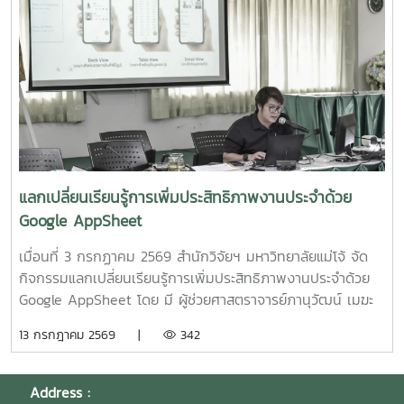
เลิศพิศาล หัวหน้าโครงการ4.โครงการ "การขยายสเกลการผลิต
ประชุมมีมติเป็นเอกฉันท์ให้ผศ.ดร.ทองเลียน? บัวจูม? เป็น
สารเสริมโปรตีนปลาไฮโดรไลเสตสำหรับเป็นสารเสริมกระตุ้นการ
ประธานกลุ่ม?ฯ? และน.ส.สุนันทา? ศรีรัตนา? เป็นผู้ประสานงาน?
กินในสัตว์เลี้ยง ระดับกึ่งอุตสาหกรรม" โดย รองศาสตราจารย์
กลุ่มฯ
ดร.ดวงพร อมรเลิศพิศาล หัวหน้าโครงการ5.โครงการ "การ
ทดสอบทางคลินิกของผลิตภัณฑ์โพรไบโอติกต่อภาวะซึมเศร้า
หลังคลอดและสุขภาพลำไส้ในมารดาหลังคลอด" โดย รอง
ศาสตราจารย์ ดร.ดวงพร อมรเลิศพิศาล หัวหน้า
โครงการ6.โครงการ "เทคโนโลยีการอุ่นน้ำในระบบเพาะฟักพันธุ์
ปลาด้วยระบบผลิตน้ำร้อนและไฟฟ้าพลังงานแสงอาทิตย์ร่วมกับ
แลกเปลี่ยนเรียนรู้การเพิ่มประสิทธิภาพงานประจำด้วย
ปั๊มความร้อนอัจฉริยะเพื่อเพิ่มศักยภาพการผลิตพันธุ์ปลาเชิง
Google AppSheet
พาณิชย์" โดย ผู้ช่วยศาสตราจารย์ ดร.สราวุธ พลวงษ์ศรี หัวหน้า
โครงการ
เมื่อนที่ 3 กรกฏาคม 2569 สำนักวิจัยฯ มหาวิทยาลัยแม่โจ้ จัด
กิจกรรมแลกเปลี่ยนเรียนรู้การเพิ่มประสิทธิภาพงานประจำด้วย
Google AppSheet โดย มี ผู้ช่วยศาสตราจารย์ภานุวัฒน์ เมฆะ
รองผู้อำนวยการสำนักวิจัยฯ ฝ่ายบริหาร เป็นประธานในงาน
13 กรกฎาคม 2569 |
342
พร้อมทั้งเป็นวิทยากร และแลกเปลี่ยนเรียนรู้การจัดทำหนังสือ
ราชการ และการตรวจสอบเอกสารขออนุมัติเดินทางไปปฏิบัติงาน
งานวิจัย และบริการวิชาการ โดยมี นายสมยศ มีสุข ผู้อำนวย
Address :