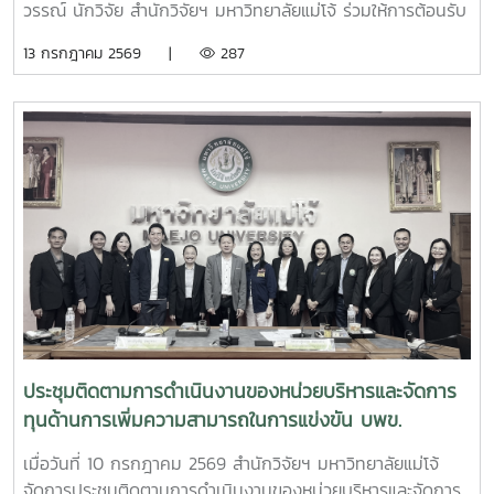
วรรณ์ นักวิจัย สำนักวิจัยฯ มหาวิทยาลัยแม่โจ้ ร่วมให้การต้อนรับ
นายศิริสุข ยืนหาญ รองเลขาธิการคณะกรรมการป้องกันและ
13 กรกฎาคม 2569 |
287
ปราบปรามยาเสพติด (ป.ป.ส.) พร้อมคณะผู้บริหารและเจ้าหน้าที่
จากสำนักงาน ป.ป.ส. ในโอกาสเดินทางเข้าเยี่ยมเยือนและติดตาม
ความคืบหน้าการดำเนินโครงการการพัฒนาระบบการผลิตเห็ดขี้
ควายเพื่อประโยชน์ทางการแพทย์ โดยมีรองศาสตราจารย์ ดร.ชัย
ยศ สัมฤทธิ์สกุล รองอธิการบดีมหาวิทยาลัยแม่โจ้ ให้เกียรติเป็นผู้
แทนมหาวิทยาลัยกล่าวต้อนรับ โครงการดังกล่าวเป็นความร่วม
มือระหว่างสำนักงาน ป.ป.ส. และมหาวิทยาลัยแม่โจ้ ภายใต้
โครงการแผนงานบูรณาการการวิจัย พัฒนา และกำกับควบคุม
เห็ดขี้ควายในประเทศไทย เพื่อใช้ประโยชน์ทางการแพทย์ภายใต้
ระบบควบคุมของรัฐ ตามมาตรการควบคุมแห่งพระราชกฤษฎีกา
กำหนดพื้นที่ทดลองเพาะปลูกและสกัดสารสำคัญจากพืชฝิ่นและ
พืชเห็ดขี้ควายเพื่อประโยชน์ในการศึกษาวิจัย พ.ศ. 2568 ณ ห้อง
ประชุม 2 ชั้น 2 อาคารจุฬาภรณ์ คณะวิทยาศาสตร์ มหาวิทยาลัย
ประชุมติดตามการดำเนินงานของหน่วยบริหารและจัดการ
แม่โจ้
ทุนด้านการเพิ่มความสามารถในการแข่งขัน บพข.
เมื่อวันที่ 10 กรกฎาคม 2569 สำนักวิจัยฯ มหาวิทยาลัยแม่โจ้
จัดการประชุมติดตามการดำเนินงานของหน่วยบริหารและจัดการ