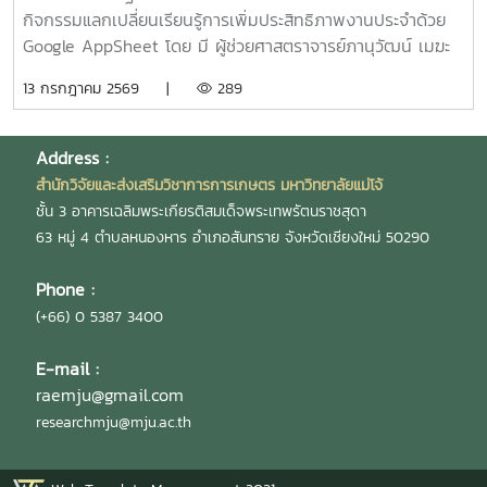
กิจกรรมแลกเปลี่ยนเรียนรู้การเพิ่มประสิทธิภาพงานประจำด้วย
Google AppSheet โดย มี ผู้ช่วยศาสตราจารย์ภานุวัฒน์ เมฆะ
รองผู้อำนวยการสำนักวิจัยฯ ฝ่ายบริหาร เป็นประธานในงาน
13 กรกฎาคม 2569 |
289
พร้อมทั้งเป็นวิทยากร และแลกเปลี่ยนเรียนรู้การจัดทำหนังสือ
ราชการ และการตรวจสอบเอกสารขออนุมัติเดินทางไปปฏิบัติงาน
งานวิจัย และบริการวิชาการ โดยมี นายสมยศ มีสุข ผู้อำนวย
Address :
การกองบริหารงานวิจัย นางสุรีย์พร กิตติพิทยาพงศ์ หัวหน้างาน
สำนักวิจัยและส่งเสริมวิชาการการเกษตร มหาวิทยาลัยแม่โจ้
บริหารและธุรการ และ นางสาวเกศณี จิตรัตน์ รักษาการใน
ชั้น 3 อาคารเฉลิมพระเกียรติสมเด็จพระเทพรัตนราชสุดา
ตำแหน่งหัวหน้างานคลังและพัสดุ เป็นวิทยากร เพื่อให้บุคลากร
63 หมู่ 4 ตำบลหนองหาร อำเภอสันทราย จังหวัดเชียงใหม่ 50290
สามารถนำไปประยุกต์ใช้ในการปฏิบัติงานได้อย่างมีประสิทธิภาพ
และถูกต้องตามระเบียบ โดยมี ผู้บริหาร และบุคลากรสำนักวิจัยฯ
Phone :
เข้าร่วมกิจกรรมดังกล่าวอย่างพร้อมเพรียง ณ ห้องประชุม 304
(+66) 0 5387 3400
ชั้น 3 อาคารเฉลิมพระเกียรติสมเด็จพระเทพรัตนราชสุดา
มหาวิทยาลัยแม่โจ้
E-mail :
raemju@gmail.com
researchmju@mju.ac.th