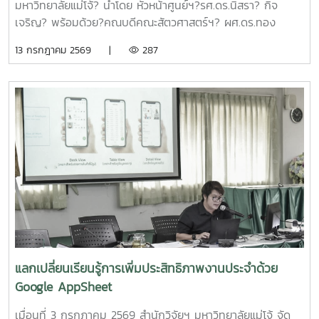
ศูนย์สำหรับนักท่องเที่ยวเชิงอาสาสมัครในพื้นที่ภาคเหนือตอนบน"
มหาวิทยาลัยแม่โจ้? นำโดย หัวหน้าศูนย์ฯ?รศ.ดร.นิสรา? กิจ
โดย ดร.กาญจนา สมมิตร หัวหน้าโครงการ2.โครงการ "การ
เจริญ? พร้อมด้วย?คณบดีคณะสัตวศาสตร์ฯ? ผศ.ดร.ทอง
พัฒนากระบวนการผลิตกระดาษสัมผัสอาหารจากฟางข้าว" โดย
เลียน? บัวจูม? คณบดีคณะเทคโนโลยีการประมงฯ?
13 กรกฎาคม 2569 |
287
ผู้ช่วยศาสตราจารย์ ดร.สุพัตรา วงศ์แสนใหม่ หัวหน้า
รศ.ดร.อภินันท์? สุวรรณรักษ์? และคณาจารย์/?เจ้าหน้าที่จาก
โครงการ3.โครงการ "การขยายสเกลการผลิตและทดสอบทาง
คณะต่างๆที่มีพื้นที่เกษตรอินทรีย์เข้าร่วมประชุมจัดตั้งกลุ่ม?
คลินิกของผลิตภัณฑ์มูลค่าเพิ่มจากส่วนเหลือใช้การแปรรูปปลา
PGS?.... ซึ่งได้ลงมติให้จัดตั้งกลุ่มในนาม? #กลุ่มอินทนินแม่
ลูกผสมบึกสยามแม่โจ้" โดย รองศาสตราจารย์ ดร.ดวงพร อมร
โจ้PGS? โดยมีศูนย์เกษตรอินทรีย์ฯเป็นพี่เลี้ยงกลุ่ม? และในที่
เลิศพิศาล หัวหน้าโครงการ4.โครงการ "การขยายสเกลการผลิต
ประชุมมีมติเป็นเอกฉันท์ให้ผศ.ดร.ทองเลียน? บัวจูม? เป็น
สารเสริมโปรตีนปลาไฮโดรไลเสตสำหรับเป็นสารเสริมกระตุ้นการ
ประธานกลุ่ม?ฯ? และน.ส.สุนันทา? ศรีรัตนา? เป็นผู้ประสานงาน?
กินในสัตว์เลี้ยง ระดับกึ่งอุตสาหกรรม" โดย รองศาสตราจารย์
กลุ่มฯ
ดร.ดวงพร อมรเลิศพิศาล หัวหน้าโครงการ5.โครงการ "การ
ทดสอบทางคลินิกของผลิตภัณฑ์โพรไบโอติกต่อภาวะซึมเศร้า
หลังคลอดและสุขภาพลำไส้ในมารดาหลังคลอด" โดย รอง
ศาสตราจารย์ ดร.ดวงพร อมรเลิศพิศาล หัวหน้า
โครงการ6.โครงการ "เทคโนโลยีการอุ่นน้ำในระบบเพาะฟักพันธุ์
ปลาด้วยระบบผลิตน้ำร้อนและไฟฟ้าพลังงานแสงอาทิตย์ร่วมกับ
แลกเปลี่ยนเรียนรู้การเพิ่มประสิทธิภาพงานประจำด้วย
ปั๊มความร้อนอัจฉริยะเพื่อเพิ่มศักยภาพการผลิตพันธุ์ปลาเชิง
Google AppSheet
พาณิชย์" โดย ผู้ช่วยศาสตราจารย์ ดร.สราวุธ พลวงษ์ศรี หัวหน้า
โครงการ
เมื่อนที่ 3 กรกฏาคม 2569 สำนักวิจัยฯ มหาวิทยาลัยแม่โจ้ จัด