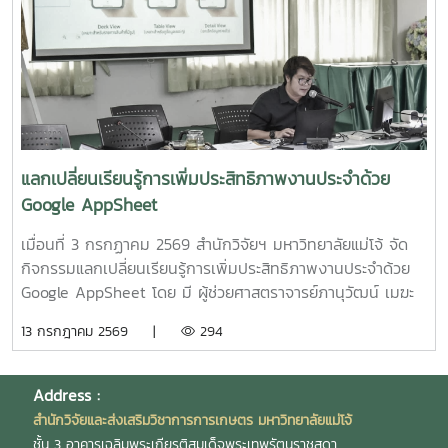
ประธานกลุ่ม?ฯ? และน.ส.สุนันทา? ศรีรัตนา? เป็นผู้ประสานงาน?
กินในสัตว์เลี้ยง ระดับกึ่งอุตสาหกรรม" โดย รองศาสตราจารย์
กลุ่มฯ
ดร.ดวงพร อมรเลิศพิศาล หัวหน้าโครงการ5.โครงการ "การ
ทดสอบทางคลินิกของผลิตภัณฑ์โพรไบโอติกต่อภาวะซึมเศร้า
หลังคลอดและสุขภาพลำไส้ในมารดาหลังคลอด" โดย รอง
ศาสตราจารย์ ดร.ดวงพร อมรเลิศพิศาล หัวหน้า
โครงการ6.โครงการ "เทคโนโลยีการอุ่นน้ำในระบบเพาะฟักพันธุ์
ปลาด้วยระบบผลิตน้ำร้อนและไฟฟ้าพลังงานแสงอาทิตย์ร่วมกับ
แลกเปลี่ยนเรียนรู้การเพิ่มประสิทธิภาพงานประจำด้วย
ปั๊มความร้อนอัจฉริยะเพื่อเพิ่มศักยภาพการผลิตพันธุ์ปลาเชิง
Google AppSheet
พาณิชย์" โดย ผู้ช่วยศาสตราจารย์ ดร.สราวุธ พลวงษ์ศรี หัวหน้า
โครงการ
เมื่อนที่ 3 กรกฏาคม 2569 สำนักวิจัยฯ มหาวิทยาลัยแม่โจ้ จัด
กิจกรรมแลกเปลี่ยนเรียนรู้การเพิ่มประสิทธิภาพงานประจำด้วย
Google AppSheet โดย มี ผู้ช่วยศาสตราจารย์ภานุวัฒน์ เมฆะ
รองผู้อำนวยการสำนักวิจัยฯ ฝ่ายบริหาร เป็นประธานในงาน
13 กรกฎาคม 2569 |
294
พร้อมทั้งเป็นวิทยากร และแลกเปลี่ยนเรียนรู้การจัดทำหนังสือ
ราชการ และการตรวจสอบเอกสารขออนุมัติเดินทางไปปฏิบัติงาน
งานวิจัย และบริการวิชาการ โดยมี นายสมยศ มีสุข ผู้อำนวย
Address :
การกองบริหารงานวิจัย นางสุรีย์พร กิตติพิทยาพงศ์ หัวหน้างาน
สำนักวิจัยและส่งเสริมวิชาการการเกษตร มหาวิทยาลัยแม่โจ้
บริหารและธุรการ และ นางสาวเกศณี จิตรัตน์ รักษาการใน
ชั้น 3 อาคารเฉลิมพระเกียรติสมเด็จพระเทพรัตนราชสุดา