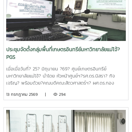
ทุนด้านการเพิ่มความสามารถในการแข่งขัน ได้นำเสนอข้อมูล
กรอบการดำเนินงานของหน่วยบริหารและจัดการทุนฯ และสรุปผล
การดำเนินงานของมหาวิทยาลัยแม่โจ้ในช่วงปีงบประมาณ 2563
– 2568 และการนำเสนอความก้าวหน้าโครงการวิจัยที่ได้รับการ
สนับสนุนทุนจากหน่วยบริหารและจัดการทุนด้านการเพิ่มความ
สามารถในการแข่งขัน ณ ห้องประชุมรวงผึ้ง ชั้น 5 สำนัก
มหาวิทยาลัย มหาวิทยาลัยแม่โจ้ซึ่งการนำเสนอความก้าวหน้า
ประชุมจัดตั้งกลุ่มพื้นที่เกษตรอินทรีย์มหาวิทยาลัยแม่โจ้?
โครงการวิจัยที่ได้รับการสนับสนุนทุนจากหน่วยบริหารและจัดการ
PGS
ทุนด้านการเพิ่มความสามารถในการแข่งขัน จำนวน 6 โครงการ
ดังนี้1.โครงการ "กลยุทธ์การตลาดการท่องเที่ยวคาร์บอนสุทธิเป็น
เมื่อเมื่อวันที่? 25? มิถุนายน ?69? ศูนย์เกษตรอินทรีย์
ศูนย์สำหรับนักท่องเที่ยวเชิงอาสาสมัครในพื้นที่ภาคเหนือตอนบน"
มหาวิทยาลัยแม่โจ้? นำโดย หัวหน้าศูนย์ฯ?รศ.ดร.นิสรา? กิจ
โดย ดร.กาญจนา สมมิตร หัวหน้าโครงการ2.โครงการ "การ
เจริญ? พร้อมด้วย?คณบดีคณะสัตวศาสตร์ฯ? ผศ.ดร.ทอง
พัฒนากระบวนการผลิตกระดาษสัมผัสอาหารจากฟางข้าว" โดย
เลียน? บัวจูม? คณบดีคณะเทคโนโลยีการประมงฯ?
13 กรกฎาคม 2569 |
294
ผู้ช่วยศาสตราจารย์ ดร.สุพัตรา วงศ์แสนใหม่ หัวหน้า
รศ.ดร.อภินันท์? สุวรรณรักษ์? และคณาจารย์/?เจ้าหน้าที่จาก
โครงการ3.โครงการ "การขยายสเกลการผลิตและทดสอบทาง
คณะต่างๆที่มีพื้นที่เกษตรอินทรีย์เข้าร่วมประชุมจัดตั้งกลุ่ม?
คลินิกของผลิตภัณฑ์มูลค่าเพิ่มจากส่วนเหลือใช้การแปรรูปปลา
PGS?.... ซึ่งได้ลงมติให้จัดตั้งกลุ่มในนาม? #กลุ่มอินทนินแม่
ลูกผสมบึกสยามแม่โจ้" โดย รองศาสตราจารย์ ดร.ดวงพร อมร
โจ้PGS? โดยมีศูนย์เกษตรอินทรีย์ฯเป็นพี่เลี้ยงกลุ่ม? และในที่
เลิศพิศาล หัวหน้าโครงการ4.โครงการ "การขยายสเกลการผลิต
ประชุมมีมติเป็นเอกฉันท์ให้ผศ.ดร.ทองเลียน? บัวจูม? เป็น
สารเสริมโปรตีนปลาไฮโดรไลเสตสำหรับเป็นสารเสริมกระตุ้นการ