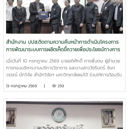
สำนักงาน ปปส.ติดตามความคืบหน้าการดำเนินโครงการ
การพัฒนาระบบการผลิตเห็ดขี้ควายเพื่อประโยชน์ทางการ
แพทย์
เมื่อวันที่ 10 กรกฎาคม 2569 นายอดิศักดิ์ การพึ่งตน ผู้อำนวย
การกองบริหารงานบริการวิชาการ และนางสาววัชรินทร์ จันท
วรรณ์ นักวิจัย สำนักวิจัยฯ มหาวิทยาลัยแม่โจ้ ร่วมให้การต้อนรับ
นายศิริสุข ยืนหาญ รองเลขาธิการคณะกรรมการป้องกันและ
13 กรกฎาคม 2569 |
293
ปราบปรามยาเสพติด (ป.ป.ส.) พร้อมคณะผู้บริหารและเจ้าหน้าที่
จากสำนักงาน ป.ป.ส. ในโอกาสเดินทางเข้าเยี่ยมเยือนและติดตาม
ความคืบหน้าการดำเนินโครงการการพัฒนาระบบการผลิตเห็ดขี้
ควายเพื่อประโยชน์ทางการแพทย์ โดยมีรองศาสตราจารย์ ดร.ชัย
ยศ สัมฤทธิ์สกุล รองอธิการบดีมหาวิทยาลัยแม่โจ้ ให้เกียรติเป็นผู้
แทนมหาวิทยาลัยกล่าวต้อนรับ โครงการดังกล่าวเป็นความร่วม