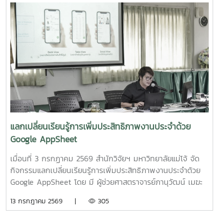
คลินิกของผลิตภัณฑ์มูลค่าเพิ่มจากส่วนเหลือใช้การแปรรูปปลา
PGS?.... ซึ่งได้ลงมติให้จัดตั้งกลุ่มในนาม? #กลุ่มอินทนินแม่
ลูกผสมบึกสยามแม่โจ้" โดย รองศาสตราจารย์ ดร.ดวงพร อมร
โจ้PGS? โดยมีศูนย์เกษตรอินทรีย์ฯเป็นพี่เลี้ยงกลุ่ม? และในที่
เลิศพิศาล หัวหน้าโครงการ4.โครงการ "การขยายสเกลการผลิต
ประชุมมีมติเป็นเอกฉันท์ให้ผศ.ดร.ทองเลียน? บัวจูม? เป็น
สารเสริมโปรตีนปลาไฮโดรไลเสตสำหรับเป็นสารเสริมกระตุ้นการ
ประธานกลุ่ม?ฯ? และน.ส.สุนันทา? ศรีรัตนา? เป็นผู้ประสานงาน?
กินในสัตว์เลี้ยง ระดับกึ่งอุตสาหกรรม" โดย รองศาสตราจารย์
กลุ่มฯ
ดร.ดวงพร อมรเลิศพิศาล หัวหน้าโครงการ5.โครงการ "การ
ทดสอบทางคลินิกของผลิตภัณฑ์โพรไบโอติกต่อภาวะซึมเศร้า
หลังคลอดและสุขภาพลำไส้ในมารดาหลังคลอด" โดย รอง
ศาสตราจารย์ ดร.ดวงพร อมรเลิศพิศาล หัวหน้า
โครงการ6.โครงการ "เทคโนโลยีการอุ่นน้ำในระบบเพาะฟักพันธุ์
ปลาด้วยระบบผลิตน้ำร้อนและไฟฟ้าพลังงานแสงอาทิตย์ร่วมกับ
แลกเปลี่ยนเรียนรู้การเพิ่มประสิทธิภาพงานประจำด้วย
ปั๊มความร้อนอัจฉริยะเพื่อเพิ่มศักยภาพการผลิตพันธุ์ปลาเชิง
Google AppSheet
พาณิชย์" โดย ผู้ช่วยศาสตราจารย์ ดร.สราวุธ พลวงษ์ศรี หัวหน้า
โครงการ
เมื่อนที่ 3 กรกฏาคม 2569 สำนักวิจัยฯ มหาวิทยาลัยแม่โจ้ จัด
กิจกรรมแลกเปลี่ยนเรียนรู้การเพิ่มประสิทธิภาพงานประจำด้วย
Google AppSheet โดย มี ผู้ช่วยศาสตราจารย์ภานุวัฒน์ เมฆะ
รองผู้อำนวยการสำนักวิจัยฯ ฝ่ายบริหาร เป็นประธานในงาน
13 กรกฎาคม 2569 |
305
พร้อมทั้งเป็นวิทยากร และแลกเปลี่ยนเรียนรู้การจัดทำหนังสือ
ราชการ และการตรวจสอบเอกสารขออนุมัติเดินทางไปปฏิบัติงาน