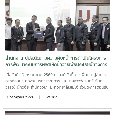
สำนักงาน ปปส.ติดตามความคืบหน้าการดำเนินโครงการ
การพัฒนาระบบการผลิตเห็ดขี้ควายเพื่อประโยชน์ทางการ
แพทย์
เมื่อวันที่ 10 กรกฎาคม 2569 นายอดิศักดิ์ การพึ่งตน ผู้อำนวย
การกองบริหารงานบริการวิชาการ และนางสาววัชรินทร์ จันท
วรรณ์ นักวิจัย สำนักวิจัยฯ มหาวิทยาลัยแม่โจ้ ร่วมให้การต้อนรับ
นายศิริสุข ยืนหาญ รองเลขาธิการคณะกรรมการป้องกันและ
13 กรกฎาคม 2569 |
304
ปราบปรามยาเสพติด (ป.ป.ส.) พร้อมคณะผู้บริหารและเจ้าหน้าที่
จากสำนักงาน ป.ป.ส. ในโอกาสเดินทางเข้าเยี่ยมเยือนและติดตาม
ความคืบหน้าการดำเนินโครงการการพัฒนาระบบการผลิตเห็ดขี้