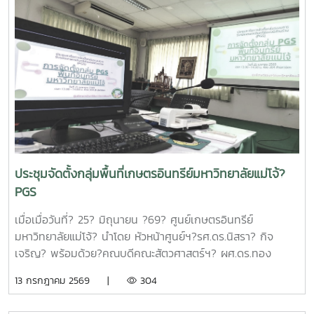
และส่งเสริมวิชาการการเกษตร ฝ่ายวิจัย มหาวิทยาลัยแม่โจ้ กล่าว
ต้อนรับและแนะนำมหาวิทยาลัยแม่โจ้แก่คณะผู้เข้าร่วมประชุมในการ
นี้ดร.อัญชัญ ชมภูพวง รองผู้อำนวยการหน่วยบริหารและจัดการ
ทุนด้านการเพิ่มความสามารถในการแข่งขัน ได้นำเสนอข้อมูล
กรอบการดำเนินงานของหน่วยบริหารและจัดการทุนฯ และสรุปผล
การดำเนินงานของมหาวิทยาลัยแม่โจ้ในช่วงปีงบประมาณ 2563
– 2568 และการนำเสนอความก้าวหน้าโครงการวิจัยที่ได้รับการ
สนับสนุนทุนจากหน่วยบริหารและจัดการทุนด้านการเพิ่มความ
สามารถในการแข่งขัน ณ ห้องประชุมรวงผึ้ง ชั้น 5 สำนัก
มหาวิทยาลัย มหาวิทยาลัยแม่โจ้ซึ่งการนำเสนอความก้าวหน้า
ประชุมจัดตั้งกลุ่มพื้นที่เกษตรอินทรีย์มหาวิทยาลัยแม่โจ้?
โครงการวิจัยที่ได้รับการสนับสนุนทุนจากหน่วยบริหารและจัดการ
PGS
ทุนด้านการเพิ่มความสามารถในการแข่งขัน จำนวน 6 โครงการ
ดังนี้1.โครงการ "กลยุทธ์การตลาดการท่องเที่ยวคาร์บอนสุทธิเป็น
เมื่อเมื่อวันที่? 25? มิถุนายน ?69? ศูนย์เกษตรอินทรีย์
ศูนย์สำหรับนักท่องเที่ยวเชิงอาสาสมัครในพื้นที่ภาคเหนือตอนบน"
มหาวิทยาลัยแม่โจ้? นำโดย หัวหน้าศูนย์ฯ?รศ.ดร.นิสรา? กิจ
โดย ดร.กาญจนา สมมิตร หัวหน้าโครงการ2.โครงการ "การ
เจริญ? พร้อมด้วย?คณบดีคณะสัตวศาสตร์ฯ? ผศ.ดร.ทอง
พัฒนากระบวนการผลิตกระดาษสัมผัสอาหารจากฟางข้าว" โดย
เลียน? บัวจูม? คณบดีคณะเทคโนโลยีการประมงฯ?
13 กรกฎาคม 2569 |
304
ผู้ช่วยศาสตราจารย์ ดร.สุพัตรา วงศ์แสนใหม่ หัวหน้า
รศ.ดร.อภินันท์? สุวรรณรักษ์? และคณาจารย์/?เจ้าหน้าที่จาก
โครงการ3.โครงการ "การขยายสเกลการผลิตและทดสอบทาง
คณะต่างๆที่มีพื้นที่เกษตรอินทรีย์เข้าร่วมประชุมจัดตั้งกลุ่ม?