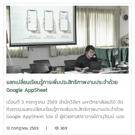
คลินิกของผลิตภัณฑ์มูลค่าเพิ่มจากส่วนเหลือใช้การแปรรูปปลา
PGS?.... ซึ่งได้ลงมติให้จัดตั้งกลุ่มในนาม? #กลุ่มอินทนินแม่
ลูกผสมบึกสยามแม่โจ้" โดย รองศาสตราจารย์ ดร.ดวงพร อมร
โจ้PGS? โดยมีศูนย์เกษตรอินทรีย์ฯเป็นพี่เลี้ยงกลุ่ม? และในที่
เลิศพิศาล หัวหน้าโครงการ4.โครงการ "การขยายสเกลการผลิต
ประชุมมีมติเป็นเอกฉันท์ให้ผศ.ดร.ทองเลียน? บัวจูม? เป็น
สารเสริมโปรตีนปลาไฮโดรไลเสตสำหรับเป็นสารเสริมกระตุ้นการ
ประธานกลุ่ม?ฯ? และน.ส.สุนันทา? ศรีรัตนา? เป็นผู้ประสานงาน?
กินในสัตว์เลี้ยง ระดับกึ่งอุตสาหกรรม" โดย รองศาสตราจารย์
กลุ่มฯ
ดร.ดวงพร อมรเลิศพิศาล หัวหน้าโครงการ5.โครงการ "การ
ทดสอบทางคลินิกของผลิตภัณฑ์โพรไบโอติกต่อภาวะซึมเศร้า
หลังคลอดและสุขภาพลำไส้ในมารดาหลังคลอด" โดย รอง
ศาสตราจารย์ ดร.ดวงพร อมรเลิศพิศาล หัวหน้า
โครงการ6.โครงการ "เทคโนโลยีการอุ่นน้ำในระบบเพาะฟักพันธุ์
ปลาด้วยระบบผลิตน้ำร้อนและไฟฟ้าพลังงานแสงอาทิตย์ร่วมกับ
แลกเปลี่ยนเรียนรู้การเพิ่มประสิทธิภาพงานประจำด้วย
ปั๊มความร้อนอัจฉริยะเพื่อเพิ่มศักยภาพการผลิตพันธุ์ปลาเชิง
Google AppSheet
พาณิชย์" โดย ผู้ช่วยศาสตราจารย์ ดร.สราวุธ พลวงษ์ศรี หัวหน้า
โครงการ
เมื่อนที่ 3 กรกฏาคม 2569 สำนักวิจัยฯ มหาวิทยาลัยแม่โจ้ จัด
กิจกรรมแลกเปลี่ยนเรียนรู้การเพิ่มประสิทธิภาพงานประจำด้วย
Google AppSheet โดย มี ผู้ช่วยศาสตราจารย์ภานุวัฒน์ เมฆะ
รองผู้อำนวยการสำนักวิจัยฯ ฝ่ายบริหาร เป็นประธานในงาน
13 กรกฎาคม 2569 |
369
พร้อมทั้งเป็นวิทยากร และแลกเปลี่ยนเรียนรู้การจัดทำหนังสือ