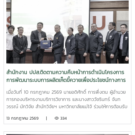
สำนักงาน ปปส.ติดตามความคืบหน้าการดำเนินโครงการ
การพัฒนาระบบการผลิตเห็ดขี้ควายเพื่อประโยชน์ทางการ
แพทย์
เมื่อวันที่ 10 กรกฎาคม 2569 นายอดิศักดิ์ การพึ่งตน ผู้อำนวย
การกองบริหารงานบริการวิชาการ และนางสาววัชรินทร์ จันท
วรรณ์ นักวิจัย สำนักวิจัยฯ มหาวิทยาลัยแม่โจ้ ร่วมให้การต้อนรับ
นายศิริสุข ยืนหาญ รองเลขาธิการคณะกรรมการป้องกันและ
13 กรกฎาคม 2569 |
334
ปราบปรามยาเสพติด (ป.ป.ส.) พร้อมคณะผู้บริหารและเจ้าหน้าที่
จากสำนักงาน ป.ป.ส. ในโอกาสเดินทางเข้าเยี่ยมเยือนและติดตาม