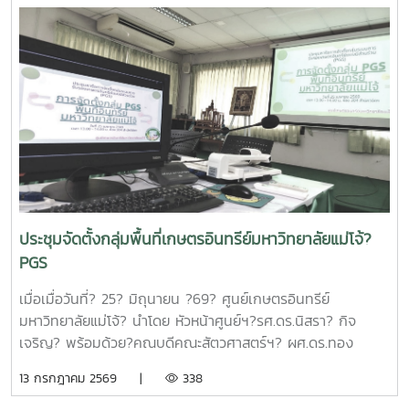
ศาสตราจารย์ ดร.สุบรรณ ฝอยกลาง รองผู้อำนวยการสำนักวิจัย
และส่งเสริมวิชาการการเกษตร ฝ่ายวิจัย มหาวิทยาลัยแม่โจ้ กล่าว
ต้อนรับและแนะนำมหาวิทยาลัยแม่โจ้แก่คณะผู้เข้าร่วมประชุมในการ
นี้ดร.อัญชัญ ชมภูพวง รองผู้อำนวยการหน่วยบริหารและจัดการ
ทุนด้านการเพิ่มความสามารถในการแข่งขัน ได้นำเสนอข้อมูล
กรอบการดำเนินงานของหน่วยบริหารและจัดการทุนฯ และสรุปผล
การดำเนินงานของมหาวิทยาลัยแม่โจ้ในช่วงปีงบประมาณ 2563
– 2568 และการนำเสนอความก้าวหน้าโครงการวิจัยที่ได้รับการ
สนับสนุนทุนจากหน่วยบริหารและจัดการทุนด้านการเพิ่มความ
สามารถในการแข่งขัน ณ ห้องประชุมรวงผึ้ง ชั้น 5 สำนัก
มหาวิทยาลัย มหาวิทยาลัยแม่โจ้ซึ่งการนำเสนอความก้าวหน้า
ประชุมจัดตั้งกลุ่มพื้นที่เกษตรอินทรีย์มหาวิทยาลัยแม่โจ้?
โครงการวิจัยที่ได้รับการสนับสนุนทุนจากหน่วยบริหารและจัดการ
PGS
ทุนด้านการเพิ่มความสามารถในการแข่งขัน จำนวน 6 โครงการ
ดังนี้1.โครงการ "กลยุทธ์การตลาดการท่องเที่ยวคาร์บอนสุทธิเป็น
เมื่อเมื่อวันที่? 25? มิถุนายน ?69? ศูนย์เกษตรอินทรีย์
ศูนย์สำหรับนักท่องเที่ยวเชิงอาสาสมัครในพื้นที่ภาคเหนือตอนบน"
มหาวิทยาลัยแม่โจ้? นำโดย หัวหน้าศูนย์ฯ?รศ.ดร.นิสรา? กิจ
โดย ดร.กาญจนา สมมิตร หัวหน้าโครงการ2.โครงการ "การ
เจริญ? พร้อมด้วย?คณบดีคณะสัตวศาสตร์ฯ? ผศ.ดร.ทอง
พัฒนากระบวนการผลิตกระดาษสัมผัสอาหารจากฟางข้าว" โดย
เลียน? บัวจูม? คณบดีคณะเทคโนโลยีการประมงฯ?
13 กรกฎาคม 2569 |
338
ผู้ช่วยศาสตราจารย์ ดร.สุพัตรา วงศ์แสนใหม่ หัวหน้า
รศ.ดร.อภินันท์? สุวรรณรักษ์? และคณาจารย์/?เจ้าหน้าที่จาก
โครงการ3.โครงการ "การขยายสเกลการผลิตและทดสอบทาง
คณะต่างๆที่มีพื้นที่เกษตรอินทรีย์เข้าร่วมประชุมจัดตั้งกลุ่ม?