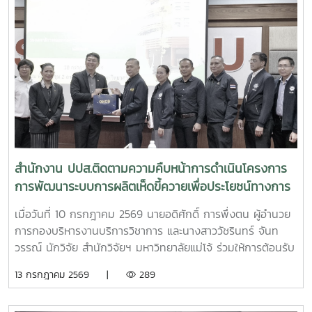
สำนักงาน ปปส.ติดตามความคืบหน้าการดำเนินโครงการ
การพัฒนาระบบการผลิตเห็ดขี้ควายเพื่อประโยชน์ทางการ
แพทย์
เมื่อวันที่ 10 กรกฎาคม 2569 นายอดิศักดิ์ การพึ่งตน ผู้อำนวย
การกองบริหารงานบริการวิชาการ และนางสาววัชรินทร์ จันท
วรรณ์ นักวิจัย สำนักวิจัยฯ มหาวิทยาลัยแม่โจ้ ร่วมให้การต้อนรับ
นายศิริสุข ยืนหาญ รองเลขาธิการคณะกรรมการป้องกันและ
13 กรกฎาคม 2569 |
289
ปราบปรามยาเสพติด (ป.ป.ส.) พร้อมคณะผู้บริหารและเจ้าหน้าที่
จากสำนักงาน ป.ป.ส. ในโอกาสเดินทางเข้าเยี่ยมเยือนและติดตาม