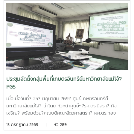
ศาสตราจารย์ ดร.สุบรรณ ฝอยกลาง รองผู้อำนวยการสำนักวิจัย
และส่งเสริมวิชาการการเกษตร ฝ่ายวิจัย มหาวิทยาลัยแม่โจ้ กล่าว
ต้อนรับและแนะนำมหาวิทยาลัยแม่โจ้แก่คณะผู้เข้าร่วมประชุมในการ
นี้ดร.อัญชัญ ชมภูพวง รองผู้อำนวยการหน่วยบริหารและจัดการ
ทุนด้านการเพิ่มความสามารถในการแข่งขัน ได้นำเสนอข้อมูล
กรอบการดำเนินงานของหน่วยบริหารและจัดการทุนฯ และสรุปผล
การดำเนินงานของมหาวิทยาลัยแม่โจ้ในช่วงปีงบประมาณ 2563
– 2568 และการนำเสนอความก้าวหน้าโครงการวิจัยที่ได้รับการ
สนับสนุนทุนจากหน่วยบริหารและจัดการทุนด้านการเพิ่มความ
สามารถในการแข่งขัน ณ ห้องประชุมรวงผึ้ง ชั้น 5 สำนัก
มหาวิทยาลัย มหาวิทยาลัยแม่โจ้ซึ่งการนำเสนอความก้าวหน้า
ประชุมจัดตั้งกลุ่มพื้นที่เกษตรอินทรีย์มหาวิทยาลัยแม่โจ้?
โครงการวิจัยที่ได้รับการสนับสนุนทุนจากหน่วยบริหารและจัดการ
PGS
ทุนด้านการเพิ่มความสามารถในการแข่งขัน จำนวน 6 โครงการ
ดังนี้1.โครงการ "กลยุทธ์การตลาดการท่องเที่ยวคาร์บอนสุทธิเป็น
เมื่อเมื่อวันที่? 25? มิถุนายน ?69? ศูนย์เกษตรอินทรีย์
ศูนย์สำหรับนักท่องเที่ยวเชิงอาสาสมัครในพื้นที่ภาคเหนือตอนบน"
มหาวิทยาลัยแม่โจ้? นำโดย หัวหน้าศูนย์ฯ?รศ.ดร.นิสรา? กิจ
โดย ดร.กาญจนา สมมิตร หัวหน้าโครงการ2.โครงการ "การ
เจริญ? พร้อมด้วย?คณบดีคณะสัตวศาสตร์ฯ? ผศ.ดร.ทอง
พัฒนากระบวนการผลิตกระดาษสัมผัสอาหารจากฟางข้าว" โดย
เลียน? บัวจูม? คณบดีคณะเทคโนโลยีการประมงฯ?
13 กรกฎาคม 2569 |
289
ผู้ช่วยศาสตราจารย์ ดร.สุพัตรา วงศ์แสนใหม่ หัวหน้า
รศ.ดร.อภินันท์? สุวรรณรักษ์? และคณาจารย์/?เจ้าหน้าที่จาก
โครงการ3.โครงการ "การขยายสเกลการผลิตและทดสอบทาง