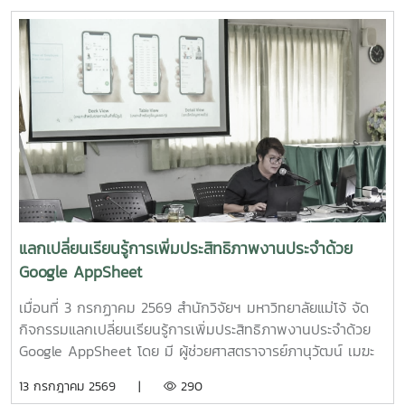
คณะต่างๆที่มีพื้นที่เกษตรอินทรีย์เข้าร่วมประชุมจัดตั้งกลุ่ม?
คลินิกของผลิตภัณฑ์มูลค่าเพิ่มจากส่วนเหลือใช้การแปรรูปปลา
PGS?.... ซึ่งได้ลงมติให้จัดตั้งกลุ่มในนาม? #กลุ่มอินทนินแม่
ลูกผสมบึกสยามแม่โจ้" โดย รองศาสตราจารย์ ดร.ดวงพร อมร
โจ้PGS? โดยมีศูนย์เกษตรอินทรีย์ฯเป็นพี่เลี้ยงกลุ่ม? และในที่
เลิศพิศาล หัวหน้าโครงการ4.โครงการ "การขยายสเกลการผลิต
ประชุมมีมติเป็นเอกฉันท์ให้ผศ.ดร.ทองเลียน? บัวจูม? เป็น
สารเสริมโปรตีนปลาไฮโดรไลเสตสำหรับเป็นสารเสริมกระตุ้นการ
ประธานกลุ่ม?ฯ? และน.ส.สุนันทา? ศรีรัตนา? เป็นผู้ประสานงาน?
กินในสัตว์เลี้ยง ระดับกึ่งอุตสาหกรรม" โดย รองศาสตราจารย์
กลุ่มฯ
ดร.ดวงพร อมรเลิศพิศาล หัวหน้าโครงการ5.โครงการ "การ
ทดสอบทางคลินิกของผลิตภัณฑ์โพรไบโอติกต่อภาวะซึมเศร้า
หลังคลอดและสุขภาพลำไส้ในมารดาหลังคลอด" โดย รอง
ศาสตราจารย์ ดร.ดวงพร อมรเลิศพิศาล หัวหน้า
โครงการ6.โครงการ "เทคโนโลยีการอุ่นน้ำในระบบเพาะฟักพันธุ์
ปลาด้วยระบบผลิตน้ำร้อนและไฟฟ้าพลังงานแสงอาทิตย์ร่วมกับ
แลกเปลี่ยนเรียนรู้การเพิ่มประสิทธิภาพงานประจำด้วย
ปั๊มความร้อนอัจฉริยะเพื่อเพิ่มศักยภาพการผลิตพันธุ์ปลาเชิง
Google AppSheet
พาณิชย์" โดย ผู้ช่วยศาสตราจารย์ ดร.สราวุธ พลวงษ์ศรี หัวหน้า
โครงการ
เมื่อนที่ 3 กรกฏาคม 2569 สำนักวิจัยฯ มหาวิทยาลัยแม่โจ้ จัด
กิจกรรมแลกเปลี่ยนเรียนรู้การเพิ่มประสิทธิภาพงานประจำด้วย
Google AppSheet โดย มี ผู้ช่วยศาสตราจารย์ภานุวัฒน์ เมฆะ
รองผู้อำนวยการสำนักวิจัยฯ ฝ่ายบริหาร เป็นประธานในงาน
13 กรกฎาคม 2569 |
290
พร้อมทั้งเป็นวิทยากร และแลกเปลี่ยนเรียนรู้การจัดทำหนังสือ