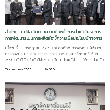
สำนักงาน ปปส.ติดตามความคืบหน้าการดำเนินโครงการ
การพัฒนาระบบการผลิตเห็ดขี้ควายเพื่อประโยชน์ทางการ
แพทย์
เมื่อวันที่ 10 กรกฎาคม 2569 นายอดิศักดิ์ การพึ่งตน ผู้อำนวย
การกองบริหารงานบริการวิชาการ และนางสาววัชรินทร์ จันท
วรรณ์ นักวิจัย สำนักวิจัยฯ มหาวิทยาลัยแม่โจ้ ร่วมให้การต้อนรับ
นายศิริสุข ยืนหาญ รองเลขาธิการคณะกรรมการป้องกันและ
13 กรกฎาคม 2569 |
320
ปราบปรามยาเสพติด (ป.ป.ส.) พร้อมคณะผู้บริหารและเจ้าหน้าที่
จากสำนักงาน ป.ป.ส. ในโอกาสเดินทางเข้าเยี่ยมเยือนและติดตาม
ความคืบหน้าการดำเนินโครงการการพัฒนาระบบการผลิตเห็ดขี้
ควายเพื่อประโยชน์ทางการแพทย์ โดยมีรองศาสตราจารย์ ดร.ชัย
ยศ สัมฤทธิ์สกุล รองอธิการบดีมหาวิทยาลัยแม่โจ้ ให้เกียรติเป็นผู้
แทนมหาวิทยาลัยกล่าวต้อนรับ โครงการดังกล่าวเป็นความร่วม
มือระหว่างสำนักงาน ป.ป.ส. และมหาวิทยาลัยแม่โจ้ ภายใต้