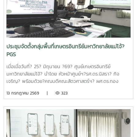
กรอบการดำเนินงานของหน่วยบริหารและจัดการทุนฯ และสรุปผล
การดำเนินงานของมหาวิทยาลัยแม่โจ้ในช่วงปีงบประมาณ 2563
– 2568 และการนำเสนอความก้าวหน้าโครงการวิจัยที่ได้รับการ
สนับสนุนทุนจากหน่วยบริหารและจัดการทุนด้านการเพิ่มความ
สามารถในการแข่งขัน ณ ห้องประชุมรวงผึ้ง ชั้น 5 สำนัก
มหาวิทยาลัย มหาวิทยาลัยแม่โจ้ซึ่งการนำเสนอความก้าวหน้า
ประชุมจัดตั้งกลุ่มพื้นที่เกษตรอินทรีย์มหาวิทยาลัยแม่โจ้?
โครงการวิจัยที่ได้รับการสนับสนุนทุนจากหน่วยบริหารและจัดการ
PGS
ทุนด้านการเพิ่มความสามารถในการแข่งขัน จำนวน 6 โครงการ
ดังนี้1.โครงการ "กลยุทธ์การตลาดการท่องเที่ยวคาร์บอนสุทธิเป็น
เมื่อเมื่อวันที่? 25? มิถุนายน ?69? ศูนย์เกษตรอินทรีย์
ศูนย์สำหรับนักท่องเที่ยวเชิงอาสาสมัครในพื้นที่ภาคเหนือตอนบน"
มหาวิทยาลัยแม่โจ้? นำโดย หัวหน้าศูนย์ฯ?รศ.ดร.นิสรา? กิจ
โดย ดร.กาญจนา สมมิตร หัวหน้าโครงการ2.โครงการ "การ
เจริญ? พร้อมด้วย?คณบดีคณะสัตวศาสตร์ฯ? ผศ.ดร.ทอง
พัฒนากระบวนการผลิตกระดาษสัมผัสอาหารจากฟางข้าว" โดย
เลียน? บัวจูม? คณบดีคณะเทคโนโลยีการประมงฯ?
13 กรกฎาคม 2569 |
323
ผู้ช่วยศาสตราจารย์ ดร.สุพัตรา วงศ์แสนใหม่ หัวหน้า
รศ.ดร.อภินันท์? สุวรรณรักษ์? และคณาจารย์/?เจ้าหน้าที่จาก
โครงการ3.โครงการ "การขยายสเกลการผลิตและทดสอบทาง
คณะต่างๆที่มีพื้นที่เกษตรอินทรีย์เข้าร่วมประชุมจัดตั้งกลุ่ม?
คลินิกของผลิตภัณฑ์มูลค่าเพิ่มจากส่วนเหลือใช้การแปรรูปปลา
PGS?.... ซึ่งได้ลงมติให้จัดตั้งกลุ่มในนาม? #กลุ่มอินทนินแม่
ลูกผสมบึกสยามแม่โจ้" โดย รองศาสตราจารย์ ดร.ดวงพร อมร
โจ้PGS? โดยมีศูนย์เกษตรอินทรีย์ฯเป็นพี่เลี้ยงกลุ่ม? และในที่
เลิศพิศาล หัวหน้าโครงการ4.โครงการ "การขยายสเกลการผลิต
ประชุมมีมติเป็นเอกฉันท์ให้ผศ.ดร.ทองเลียน? บัวจูม? เป็น
สารเสริมโปรตีนปลาไฮโดรไลเสตสำหรับเป็นสารเสริมกระตุ้นการ
ประธานกลุ่ม?ฯ? และน.ส.สุนันทา? ศรีรัตนา? เป็นผู้ประสานงาน?