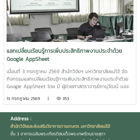
กินในสัตว์เลี้ยง ระดับกึ่งอุตสาหกรรม" โดย รองศาสตราจารย์
กลุ่มฯ
ดร.ดวงพร อมรเลิศพิศาล หัวหน้าโครงการ5.โครงการ "การ
ทดสอบทางคลินิกของผลิตภัณฑ์โพรไบโอติกต่อภาวะซึมเศร้า
หลังคลอดและสุขภาพลำไส้ในมารดาหลังคลอด" โดย รอง
ศาสตราจารย์ ดร.ดวงพร อมรเลิศพิศาล หัวหน้า
โครงการ6.โครงการ "เทคโนโลยีการอุ่นน้ำในระบบเพาะฟักพันธุ์
ปลาด้วยระบบผลิตน้ำร้อนและไฟฟ้าพลังงานแสงอาทิตย์ร่วมกับ
แลกเปลี่ยนเรียนรู้การเพิ่มประสิทธิภาพงานประจำด้วย
ปั๊มความร้อนอัจฉริยะเพื่อเพิ่มศักยภาพการผลิตพันธุ์ปลาเชิง
Google AppSheet
พาณิชย์" โดย ผู้ช่วยศาสตราจารย์ ดร.สราวุธ พลวงษ์ศรี หัวหน้า
โครงการ
เมื่อนที่ 3 กรกฏาคม 2569 สำนักวิจัยฯ มหาวิทยาลัยแม่โจ้ จัด
กิจกรรมแลกเปลี่ยนเรียนรู้การเพิ่มประสิทธิภาพงานประจำด้วย
Google AppSheet โดย มี ผู้ช่วยศาสตราจารย์ภานุวัฒน์ เมฆะ
รองผู้อำนวยการสำนักวิจัยฯ ฝ่ายบริหาร เป็นประธานในงาน
13 กรกฎาคม 2569 |
353
พร้อมทั้งเป็นวิทยากร และแลกเปลี่ยนเรียนรู้การจัดทำหนังสือ
ราชการ และการตรวจสอบเอกสารขออนุมัติเดินทางไปปฏิบัติงาน
งานวิจัย และบริการวิชาการ โดยมี นายสมยศ มีสุข ผู้อำนวย
Address :
การกองบริหารงานวิจัย นางสุรีย์พร กิตติพิทยาพงศ์ หัวหน้างาน
สำนักวิจัยและส่งเสริมวิชาการการเกษตร มหาวิทยาลัยแม่โจ้
บริหารและธุรการ และ นางสาวเกศณี จิตรัตน์ รักษาการใน
ชั้น 3 อาคารเฉลิมพระเกียรติสมเด็จพระเทพรัตนราชสุดา
ตำแหน่งหัวหน้างานคลังและพัสดุ เป็นวิทยากร เพื่อให้บุคลากร