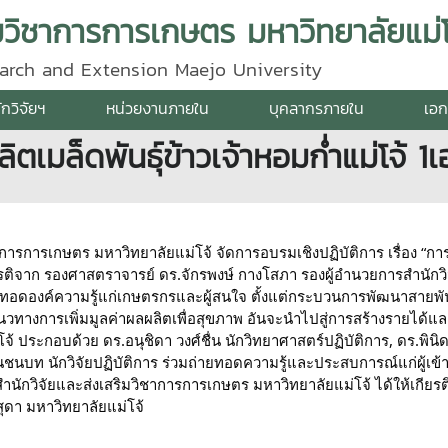
ิมวิชาการการเกษตร มหาวิทยาลัยแม่โ
search and Extension Maejo University
ักวิจัยฯ
หน่วยงานภายใน
บุคลากรภายใน
เอก
ตเมล็ดพันธุ์ข้าวเจ้าหอมก่ำแม่โจ้ 1เ
ชาการการเกษตร มหาวิทยาลัยแม่โจ้ จัดการอบรมเชิงปฏิบัติการ เรื่อง “การผ
รติจาก รองศาสตราจารย์ ดร.จักรพงษ์ กางโสภา รองผู้อำนวยการสำนักวิจ
ายทอดองค์ความรู้แก่เกษตรกรและผู้สนใจ ตั้งแต่กระบวนการพัฒนาสายพันธุ
การเพิ่มมูลค่าผลผลิตเพื่อสุขภาพ อันจะนำไปสู่การสร้างรายได้และค
้ ประกอบด้วย ดร.อนุชิดา วงศ์ชื่น นักวิทยาศาสตร์ปฏิบัติการ, ดร.พินิดา ภ
อินชนบท นักวิจัยปฏิบัติการ ร่วมถ่ายทอดความรู้และประสบการณ์แก่ผู้เข้
ำนักวิจัยและส่งเสริมวิชาการการเกษตร มหาวิทยาลัยแม่โจ้ ได้ให้เกีย
ุดา มหาวิทยาลัยแม่โจ้