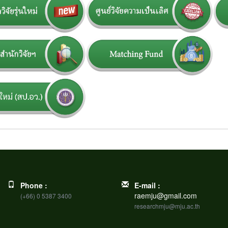
Phone :
E-mail :
raemju@gmail.com
(+66) 0 5387 3400
researchmju@mju.ac.th