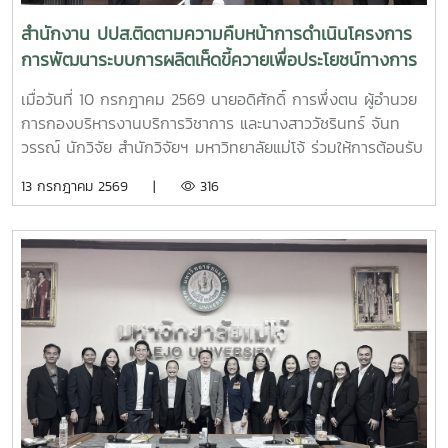
สำนักงาน ปปส.ติดตามความคืบหน้าการดำเนินโครงการ
การพัฒนาระบบการผลิตเห็ดขี้ควายเพื่อประโยชน์ทางการ
แพทย์
เมื่อวันที่ 10 กรกฎาคม 2569 นายอดิศักดิ์ การพึ่งตน ผู้อำนวย
การกองบริหารงานบริการวิชาการ และนางสาววัชรินทร์ จันท
วรรณ์ นักวิจัย สำนักวิจัยฯ มหาวิทยาลัยแม่โจ้ ร่วมให้การต้อนรับ
นายศิริสุข ยืนหาญ รองเลขาธิการคณะกรรมการป้องกันและ
13 กรกฎาคม 2569 |
316
ปราบปรามยาเสพติด (ป.ป.ส.) พร้อมคณะผู้บริหารและเจ้าหน้าที่
จากสำนักงาน ป.ป.ส. ในโอกาสเดินทางเข้าเยี่ยมเยือนและติดตาม
ความคืบหน้าการดำเนินโครงการการพัฒนาระบบการผลิตเห็ดขี้
ควายเพื่อประโยชน์ทางการแพทย์ โดยมีรองศาสตราจารย์ ดร.ชัย
ยศ สัมฤทธิ์สกุล รองอธิการบดีมหาวิทยาลัยแม่โจ้ ให้เกียรติเป็นผู้
แทนมหาวิทยาลัยกล่าวต้อนรับ โครงการดังกล่าวเป็นความร่วม
มือระหว่างสำนักงาน ป.ป.ส. และมหาวิทยาลัยแม่โจ้ ภายใต้
โครงการแผนงานบูรณาการการวิจัย พัฒนา และกำกับควบคุม
เห็ดขี้ควายในประเทศไทย เพื่อใช้ประโยชน์ทางการแพทย์ภายใต้
ระบบควบคุมของรัฐ ตามมาตรการควบคุมแห่งพระราชกฤษฎีกา
กำหนดพื้นที่ทดลองเพาะปลูกและสกัดสารสำคัญจากพืชฝิ่นและ