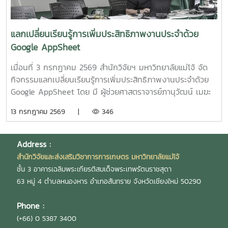
ศาสตราจารย์ ดร.ดวงพร อมรเลิศพิศาล หัวหน้า
โครงการ6.โครงการ "เทคโนโลยีการอุ่นน้ำในระบบเพาะฟักพันธุ์
ปลาด้วยระบบผลิตน้ำร้อนและไฟฟ้าพลังงานแสงอาทิตย์ร่วมกับ
แลกเปลี่ยนเรียนรู้การเพิ่มประสิทธิภาพงานประจำด้วย
ปั๊มความร้อนอัจฉริยะเพื่อเพิ่มศักยภาพการผลิตพันธุ์ปลาเชิง
Google AppSheet
พาณิชย์" โดย ผู้ช่วยศาสตราจารย์ ดร.สราวุธ พลวงษ์ศรี หัวหน้า
โครงการ
เมื่อนที่ 3 กรกฏาคม 2569 สำนักวิจัยฯ มหาวิทยาลัยแม่โจ้ จัด
กิจกรรมแลกเปลี่ยนเรียนรู้การเพิ่มประสิทธิภาพงานประจำด้วย
Google AppSheet โดย มี ผู้ช่วยศาสตราจารย์ภานุวัฒน์ เมฆะ
รองผู้อำนวยการสำนักวิจัยฯ ฝ่ายบริหาร เป็นประธานในงาน
13 กรกฎาคม 2569 |
346
พร้อมทั้งเป็นวิทยากร และแลกเปลี่ยนเรียนรู้การจัดทำหนังสือ
ราชการ และการตรวจสอบเอกสารขออนุมัติเดินทางไปปฏิบัติงาน
งานวิจัย และบริการวิชาการ โดยมี นายสมยศ มีสุข ผู้อำนวย
Address :
การกองบริหารงานวิจัย นางสุรีย์พร กิตติพิทยาพงศ์ หัวหน้างาน
สำนักวิจัยและส่งเสริมวิชาการการเกษตร มหาวิทยาลัยแม่โจ้
บริหารและธุรการ และ นางสาวเกศณี จิตรัตน์ รักษาการใน
ชั้น 3 อาคารเฉลิมพระเกียรติสมเด็จพระเทพรัตนราชสุดา
ตำแหน่งหัวหน้างานคลังและพัสดุ เป็นวิทยากร เพื่อให้บุคลากร
63 หมู่ 4 ตำบลหนองหาร อำเภอสันทราย จังหวัดเชียงใหม่ 50290
สามารถนำไปประยุกต์ใช้ในการปฏิบัติงานได้อย่างมีประสิทธิภาพ
และถูกต้องตามระเบียบ โดยมี ผู้บริหาร และบุคลากรสำนักวิจัยฯ
Phone :
เข้าร่วมกิจกรรมดังกล่าวอย่างพร้อมเพรียง ณ ห้องประชุม 304
(+66) 0 5387 3400
ชั้น 3 อาคารเฉลิมพระเกียรติสมเด็จพระเทพรัตนราชสุดา