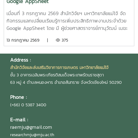
Google AppSheet
พาณิชย์" โดย ผู้ช่วยศาสตราจารย์ ดร.สราวุธ พลวงษ์ศรี หัวหน้า
โครงการ
เมื่อนที่ 3 กรกฏาคม 2569 สำนักวิจัยฯ มหาวิทยาลัยแม่โจ้ จัด
กิจกรรมแลกเปลี่ยนเรียนรู้การเพิ่มประสิทธิภาพงานประจำด้วย
Google AppSheet โดย มี ผู้ช่วยศาสตราจารย์ภานุวัฒน์ เมฆะ
รองผู้อำนวยการสำนักวิจัยฯ ฝ่ายบริหาร เป็นประธานในงาน
13 กรกฎาคม 2569 |
375
พร้อมทั้งเป็นวิทยากร และแลกเปลี่ยนเรียนรู้การจัดทำหนังสือ
ราชการ และการตรวจสอบเอกสารขออนุมัติเดินทางไปปฏิบัติงาน
งานวิจัย และบริการวิชาการ โดยมี นายสมยศ มีสุข ผู้อำนวย
Address :
การกองบริหารงานวิจัย นางสุรีย์พร กิตติพิทยาพงศ์ หัวหน้างาน
สำนักวิจัยและส่งเสริมวิชาการการเกษตร มหาวิทยาลัยแม่โจ้
บริหารและธุรการ และ นางสาวเกศณี จิตรัตน์ รักษาการใน
ชั้น 3 อาคารเฉลิมพระเกียรติสมเด็จพระเทพรัตนราชสุดา
ตำแหน่งหัวหน้างานคลังและพัสดุ เป็นวิทยากร เพื่อให้บุคลากร
63 หมู่ 4 ตำบลหนองหาร อำเภอสันทราย จังหวัดเชียงใหม่ 50290
สามารถนำไปประยุกต์ใช้ในการปฏิบัติงานได้อย่างมีประสิทธิภาพ
และถูกต้องตามระเบียบ โดยมี ผู้บริหาร และบุคลากรสำนักวิจัยฯ
Phone :
เข้าร่วมกิจกรรมดังกล่าวอย่างพร้อมเพรียง ณ ห้องประชุม 304
(+66) 0 5387 3400
ชั้น 3 อาคารเฉลิมพระเกียรติสมเด็จพระเทพรัตนราชสุดา
มหาวิทยาลัยแม่โจ้
E-mail :
raemju@gmail.com
researchmju@mju.ac.th