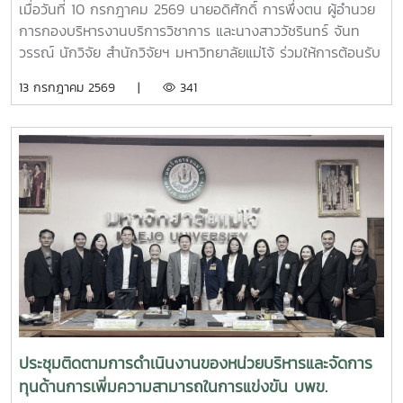
เมื่อวันที่ 10 กรกฎาคม 2569 นายอดิศักดิ์ การพึ่งตน ผู้อำนวย
การกองบริหารงานบริการวิชาการ และนางสาววัชรินทร์ จันท
วรรณ์ นักวิจัย สำนักวิจัยฯ มหาวิทยาลัยแม่โจ้ ร่วมให้การต้อนรับ
นายศิริสุข ยืนหาญ รองเลขาธิการคณะกรรมการป้องกันและ
13 กรกฎาคม 2569 |
341
ปราบปรามยาเสพติด (ป.ป.ส.) พร้อมคณะผู้บริหารและเจ้าหน้าที่
จากสำนักงาน ป.ป.ส. ในโอกาสเดินทางเข้าเยี่ยมเยือนและติดตาม
ความคืบหน้าการดำเนินโครงการการพัฒนาระบบการผลิตเห็ดขี้
ควายเพื่อประโยชน์ทางการแพทย์ โดยมีรองศาสตราจารย์ ดร.ชัย
ยศ สัมฤทธิ์สกุล รองอธิการบดีมหาวิทยาลัยแม่โจ้ ให้เกียรติเป็นผู้
แทนมหาวิทยาลัยกล่าวต้อนรับ โครงการดังกล่าวเป็นความร่วม
มือระหว่างสำนักงาน ป.ป.ส. และมหาวิทยาลัยแม่โจ้ ภายใต้
โครงการแผนงานบูรณาการการวิจัย พัฒนา และกำกับควบคุม
เห็ดขี้ควายในประเทศไทย เพื่อใช้ประโยชน์ทางการแพทย์ภายใต้
ระบบควบคุมของรัฐ ตามมาตรการควบคุมแห่งพระราชกฤษฎีกา
กำหนดพื้นที่ทดลองเพาะปลูกและสกัดสารสำคัญจากพืชฝิ่นและ
พืชเห็ดขี้ควายเพื่อประโยชน์ในการศึกษาวิจัย พ.ศ. 2568 ณ ห้อง
ประชุม 2 ชั้น 2 อาคารจุฬาภรณ์ คณะวิทยาศาสตร์ มหาวิทยาลัย
ประชุมติดตามการดำเนินงานของหน่วยบริหารและจัดการ
แม่โจ้
ทุนด้านการเพิ่มความสามารถในการแข่งขัน บพข.