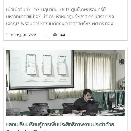
ทุนด้านการเพิ่มความสามารถในการแข่งขัน จำนวน 6 โครงการ
ดังนี้1.โครงการ "กลยุทธ์การตลาดการท่องเที่ยวคาร์บอนสุทธิเป็น
เมื่อเมื่อวันที่? 25? มิถุนายน ?69? ศูนย์เกษตรอินทรีย์
ศูนย์สำหรับนักท่องเที่ยวเชิงอาสาสมัครในพื้นที่ภาคเหนือตอนบน"
มหาวิทยาลัยแม่โจ้? นำโดย หัวหน้าศูนย์ฯ?รศ.ดร.นิสรา? กิจ
โดย ดร.กาญจนา สมมิตร หัวหน้าโครงการ2.โครงการ "การ
เจริญ? พร้อมด้วย?คณบดีคณะสัตวศาสตร์ฯ? ผศ.ดร.ทอง
พัฒนากระบวนการผลิตกระดาษสัมผัสอาหารจากฟางข้าว" โดย
เลียน? บัวจูม? คณบดีคณะเทคโนโลยีการประมงฯ?
13 กรกฎาคม 2569 |
344
ผู้ช่วยศาสตราจารย์ ดร.สุพัตรา วงศ์แสนใหม่ หัวหน้า
รศ.ดร.อภินันท์? สุวรรณรักษ์? และคณาจารย์/?เจ้าหน้าที่จาก
โครงการ3.โครงการ "การขยายสเกลการผลิตและทดสอบทาง
คณะต่างๆที่มีพื้นที่เกษตรอินทรีย์เข้าร่วมประชุมจัดตั้งกลุ่ม?
คลินิกของผลิตภัณฑ์มูลค่าเพิ่มจากส่วนเหลือใช้การแปรรูปปลา
PGS?.... ซึ่งได้ลงมติให้จัดตั้งกลุ่มในนาม? #กลุ่มอินทนินแม่
ลูกผสมบึกสยามแม่โจ้" โดย รองศาสตราจารย์ ดร.ดวงพร อมร
โจ้PGS? โดยมีศูนย์เกษตรอินทรีย์ฯเป็นพี่เลี้ยงกลุ่ม? และในที่
เลิศพิศาล หัวหน้าโครงการ4.โครงการ "การขยายสเกลการผลิต
ประชุมมีมติเป็นเอกฉันท์ให้ผศ.ดร.ทองเลียน? บัวจูม? เป็น
สารเสริมโปรตีนปลาไฮโดรไลเสตสำหรับเป็นสารเสริมกระตุ้นการ
ประธานกลุ่ม?ฯ? และน.ส.สุนันทา? ศรีรัตนา? เป็นผู้ประสานงาน?
กินในสัตว์เลี้ยง ระดับกึ่งอุตสาหกรรม" โดย รองศาสตราจารย์
กลุ่มฯ
ดร.ดวงพร อมรเลิศพิศาล หัวหน้าโครงการ5.โครงการ "การ
ทดสอบทางคลินิกของผลิตภัณฑ์โพรไบโอติกต่อภาวะซึมเศร้า
หลังคลอดและสุขภาพลำไส้ในมารดาหลังคลอด" โดย รอง
ศาสตราจารย์ ดร.ดวงพร อมรเลิศพิศาล หัวหน้า
โครงการ6.โครงการ "เทคโนโลยีการอุ่นน้ำในระบบเพาะฟักพันธุ์
ปลาด้วยระบบผลิตน้ำร้อนและไฟฟ้าพลังงานแสงอาทิตย์ร่วมกับ
แลกเปลี่ยนเรียนรู้การเพิ่มประสิทธิภาพงานประจำด้วย
ปั๊มความร้อนอัจฉริยะเพื่อเพิ่มศักยภาพการผลิตพันธุ์ปลาเชิง