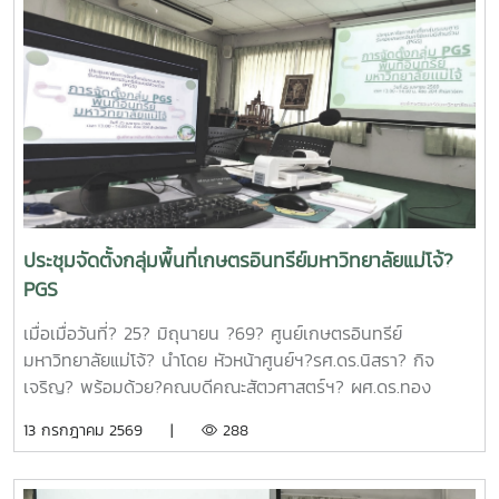
และส่งเสริมวิชาการการเกษตร ฝ่ายวิจัย มหาวิทยาลัยแม่โจ้ กล่าว
ต้อนรับและแนะนำมหาวิทยาลัยแม่โจ้แก่คณะผู้เข้าร่วมประชุมในการ
นี้ดร.อัญชัญ ชมภูพวง รองผู้อำนวยการหน่วยบริหารและจัดการ
ทุนด้านการเพิ่มความสามารถในการแข่งขัน ได้นำเสนอข้อมูล
กรอบการดำเนินงานของหน่วยบริหารและจัดการทุนฯ และสรุปผล
การดำเนินงานของมหาวิทยาลัยแม่โจ้ในช่วงปีงบประมาณ 2563
– 2568 และการนำเสนอความก้าวหน้าโครงการวิจัยที่ได้รับการ
สนับสนุนทุนจากหน่วยบริหารและจัดการทุนด้านการเพิ่มความ
สามารถในการแข่งขัน ณ ห้องประชุมรวงผึ้ง ชั้น 5 สำนัก
มหาวิทยาลัย มหาวิทยาลัยแม่โจ้ซึ่งการนำเสนอความก้าวหน้า
ประชุมจัดตั้งกลุ่มพื้นที่เกษตรอินทรีย์มหาวิทยาลัยแม่โจ้?
โครงการวิจัยที่ได้รับการสนับสนุนทุนจากหน่วยบริหารและจัดการ
PGS
ทุนด้านการเพิ่มความสามารถในการแข่งขัน จำนวน 6 โครงการ
ดังนี้1.โครงการ "กลยุทธ์การตลาดการท่องเที่ยวคาร์บอนสุทธิเป็น
เมื่อเมื่อวันที่? 25? มิถุนายน ?69? ศูนย์เกษตรอินทรีย์
ศูนย์สำหรับนักท่องเที่ยวเชิงอาสาสมัครในพื้นที่ภาคเหนือตอนบน"
มหาวิทยาลัยแม่โจ้? นำโดย หัวหน้าศูนย์ฯ?รศ.ดร.นิสรา? กิจ
โดย ดร.กาญจนา สมมิตร หัวหน้าโครงการ2.โครงการ "การ
เจริญ? พร้อมด้วย?คณบดีคณะสัตวศาสตร์ฯ? ผศ.ดร.ทอง
พัฒนากระบวนการผลิตกระดาษสัมผัสอาหารจากฟางข้าว" โดย
เลียน? บัวจูม? คณบดีคณะเทคโนโลยีการประมงฯ?
13 กรกฎาคม 2569 |
288
ผู้ช่วยศาสตราจารย์ ดร.สุพัตรา วงศ์แสนใหม่ หัวหน้า
รศ.ดร.อภินันท์? สุวรรณรักษ์? และคณาจารย์/?เจ้าหน้าที่จาก
โครงการ3.โครงการ "การขยายสเกลการผลิตและทดสอบทาง
คณะต่างๆที่มีพื้นที่เกษตรอินทรีย์เข้าร่วมประชุมจัดตั้งกลุ่ม?
คลินิกของผลิตภัณฑ์มูลค่าเพิ่มจากส่วนเหลือใช้การแปรรูปปลา
PGS?.... ซึ่งได้ลงมติให้จัดตั้งกลุ่มในนาม? #กลุ่มอินทนินแม่