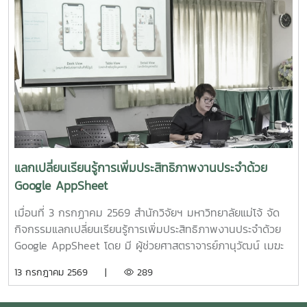
ลูกผสมบึกสยามแม่โจ้" โดย รองศาสตราจารย์ ดร.ดวงพร อมร
โจ้PGS? โดยมีศูนย์เกษตรอินทรีย์ฯเป็นพี่เลี้ยงกลุ่ม? และในที่
เลิศพิศาล หัวหน้าโครงการ4.โครงการ "การขยายสเกลการผลิต
ประชุมมีมติเป็นเอกฉันท์ให้ผศ.ดร.ทองเลียน? บัวจูม? เป็น
สารเสริมโปรตีนปลาไฮโดรไลเสตสำหรับเป็นสารเสริมกระตุ้นการ
ประธานกลุ่ม?ฯ? และน.ส.สุนันทา? ศรีรัตนา? เป็นผู้ประสานงาน?
กินในสัตว์เลี้ยง ระดับกึ่งอุตสาหกรรม" โดย รองศาสตราจารย์
กลุ่มฯ
ดร.ดวงพร อมรเลิศพิศาล หัวหน้าโครงการ5.โครงการ "การ
ทดสอบทางคลินิกของผลิตภัณฑ์โพรไบโอติกต่อภาวะซึมเศร้า
หลังคลอดและสุขภาพลำไส้ในมารดาหลังคลอด" โดย รอง
ศาสตราจารย์ ดร.ดวงพร อมรเลิศพิศาล หัวหน้า
โครงการ6.โครงการ "เทคโนโลยีการอุ่นน้ำในระบบเพาะฟักพันธุ์
ปลาด้วยระบบผลิตน้ำร้อนและไฟฟ้าพลังงานแสงอาทิตย์ร่วมกับ
แลกเปลี่ยนเรียนรู้การเพิ่มประสิทธิภาพงานประจำด้วย
ปั๊มความร้อนอัจฉริยะเพื่อเพิ่มศักยภาพการผลิตพันธุ์ปลาเชิง
Google AppSheet
พาณิชย์" โดย ผู้ช่วยศาสตราจารย์ ดร.สราวุธ พลวงษ์ศรี หัวหน้า
โครงการ
เมื่อนที่ 3 กรกฏาคม 2569 สำนักวิจัยฯ มหาวิทยาลัยแม่โจ้ จัด
กิจกรรมแลกเปลี่ยนเรียนรู้การเพิ่มประสิทธิภาพงานประจำด้วย
Google AppSheet โดย มี ผู้ช่วยศาสตราจารย์ภานุวัฒน์ เมฆะ
รองผู้อำนวยการสำนักวิจัยฯ ฝ่ายบริหาร เป็นประธานในงาน
13 กรกฎาคม 2569 |
289
พร้อมทั้งเป็นวิทยากร และแลกเปลี่ยนเรียนรู้การจัดทำหนังสือ
ราชการ และการตรวจสอบเอกสารขออนุมัติเดินทางไปปฏิบัติงาน