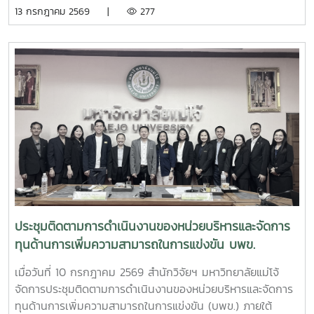
นายศิริสุข ยืนหาญ รองเลขาธิการคณะกรรมการป้องกันและ
13 กรกฎาคม 2569 |
277
ปราบปรามยาเสพติด (ป.ป.ส.) พร้อมคณะผู้บริหารและเจ้าหน้าที่
จากสำนักงาน ป.ป.ส. ในโอกาสเดินทางเข้าเยี่ยมเยือนและติดตาม
ความคืบหน้าการดำเนินโครงการการพัฒนาระบบการผลิตเห็ดขี้
ควายเพื่อประโยชน์ทางการแพทย์ โดยมีรองศาสตราจารย์ ดร.ชัย
ยศ สัมฤทธิ์สกุล รองอธิการบดีมหาวิทยาลัยแม่โจ้ ให้เกียรติเป็นผู้
แทนมหาวิทยาลัยกล่าวต้อนรับ โครงการดังกล่าวเป็นความร่วม
มือระหว่างสำนักงาน ป.ป.ส. และมหาวิทยาลัยแม่โจ้ ภายใต้
โครงการแผนงานบูรณาการการวิจัย พัฒนา และกำกับควบคุม
เห็ดขี้ควายในประเทศไทย เพื่อใช้ประโยชน์ทางการแพทย์ภายใต้
ระบบควบคุมของรัฐ ตามมาตรการควบคุมแห่งพระราชกฤษฎีกา
กำหนดพื้นที่ทดลองเพาะปลูกและสกัดสารสำคัญจากพืชฝิ่นและ
พืชเห็ดขี้ควายเพื่อประโยชน์ในการศึกษาวิจัย พ.ศ. 2568 ณ ห้อง
ประชุม 2 ชั้น 2 อาคารจุฬาภรณ์ คณะวิทยาศาสตร์ มหาวิทยาลัย
ประชุมติดตามการดำเนินงานของหน่วยบริหารและจัดการ
แม่โจ้
ทุนด้านการเพิ่มความสามารถในการแข่งขัน บพข.
เมื่อวันที่ 10 กรกฎาคม 2569 สำนักวิจัยฯ มหาวิทยาลัยแม่โจ้
จัดการประชุมติดตามการดำเนินงานของหน่วยบริหารและจัดการ
ทุนด้านการเพิ่มความสามารถในการแข่งขัน (บพข.) ภายใต้