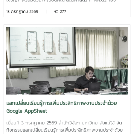
พัฒนากระบวนการผลิตกระดาษสัมผัสอาหารจากฟางข้าว" โดย
เลียน? บัวจูม? คณบดีคณะเทคโนโลยีการประมงฯ?
13 กรกฎาคม 2569 |
277
ผู้ช่วยศาสตราจารย์ ดร.สุพัตรา วงศ์แสนใหม่ หัวหน้า
รศ.ดร.อภินันท์? สุวรรณรักษ์? และคณาจารย์/?เจ้าหน้าที่จาก
โครงการ3.โครงการ "การขยายสเกลการผลิตและทดสอบทาง
คณะต่างๆที่มีพื้นที่เกษตรอินทรีย์เข้าร่วมประชุมจัดตั้งกลุ่ม?
คลินิกของผลิตภัณฑ์มูลค่าเพิ่มจากส่วนเหลือใช้การแปรรูปปลา
PGS?.... ซึ่งได้ลงมติให้จัดตั้งกลุ่มในนาม? #กลุ่มอินทนินแม่
ลูกผสมบึกสยามแม่โจ้" โดย รองศาสตราจารย์ ดร.ดวงพร อมร
โจ้PGS? โดยมีศูนย์เกษตรอินทรีย์ฯเป็นพี่เลี้ยงกลุ่ม? และในที่
เลิศพิศาล หัวหน้าโครงการ4.โครงการ "การขยายสเกลการผลิต
ประชุมมีมติเป็นเอกฉันท์ให้ผศ.ดร.ทองเลียน? บัวจูม? เป็น
สารเสริมโปรตีนปลาไฮโดรไลเสตสำหรับเป็นสารเสริมกระตุ้นการ
ประธานกลุ่ม?ฯ? และน.ส.สุนันทา? ศรีรัตนา? เป็นผู้ประสานงาน?
กินในสัตว์เลี้ยง ระดับกึ่งอุตสาหกรรม" โดย รองศาสตราจารย์
กลุ่มฯ
ดร.ดวงพร อมรเลิศพิศาล หัวหน้าโครงการ5.โครงการ "การ
ทดสอบทางคลินิกของผลิตภัณฑ์โพรไบโอติกต่อภาวะซึมเศร้า
หลังคลอดและสุขภาพลำไส้ในมารดาหลังคลอด" โดย รอง
ศาสตราจารย์ ดร.ดวงพร อมรเลิศพิศาล หัวหน้า
โครงการ6.โครงการ "เทคโนโลยีการอุ่นน้ำในระบบเพาะฟักพันธุ์
ปลาด้วยระบบผลิตน้ำร้อนและไฟฟ้าพลังงานแสงอาทิตย์ร่วมกับ
แลกเปลี่ยนเรียนรู้การเพิ่มประสิทธิภาพงานประจำด้วย
ปั๊มความร้อนอัจฉริยะเพื่อเพิ่มศักยภาพการผลิตพันธุ์ปลาเชิง
Google AppSheet
พาณิชย์" โดย ผู้ช่วยศาสตราจารย์ ดร.สราวุธ พลวงษ์ศรี หัวหน้า
โครงการ
เมื่อนที่ 3 กรกฏาคม 2569 สำนักวิจัยฯ มหาวิทยาลัยแม่โจ้ จัด
กิจกรรมแลกเปลี่ยนเรียนรู้การเพิ่มประสิทธิภาพงานประจำด้วย