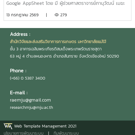
Google AppSheet โดย มี ผู้ช่วยศาสตราจารย์ภานุวัฒน์ เมฆะ
รองผู้อำนวยการสำนักวิจัยฯ ฝ่ายบริหาร เป็นประธานในงาน
13 กรกฎาคม 2569 |
279
พร้อมทั้งเป็นวิทยากร และแลกเปลี่ยนเรียนรู้การจัดทำหนังสือ
ราชการ และการตรวจสอบเอกสารขออนุมัติเดินทางไปปฏิบัติงาน
งานวิจัย และบริการวิชาการ โดยมี นายสมยศ มีสุข ผู้อำนวย
Address :
การกองบริหารงานวิจัย นางสุรีย์พร กิตติพิทยาพงศ์ หัวหน้างาน
สำนักวิจัยและส่งเสริมวิชาการการเกษตร มหาวิทยาลัยแม่โจ้
บริหารและธุรการ และ นางสาวเกศณี จิตรัตน์ รักษาการใน
ชั้น 3 อาคารเฉลิมพระเกียรติสมเด็จพระเทพรัตนราชสุดา
ตำแหน่งหัวหน้างานคลังและพัสดุ เป็นวิทยากร เพื่อให้บุคลากร
63 หมู่ 4 ตำบลหนองหาร อำเภอสันทราย จังหวัดเชียงใหม่ 50290
สามารถนำไปประยุกต์ใช้ในการปฏิบัติงานได้อย่างมีประสิทธิภาพ
และถูกต้องตามระเบียบ โดยมี ผู้บริหาร และบุคลากรสำนักวิจัยฯ
Phone :
เข้าร่วมกิจกรรมดังกล่าวอย่างพร้อมเพรียง ณ ห้องประชุม 304
(+66) 0 5387 3400
ชั้น 3 อาคารเฉลิมพระเกียรติสมเด็จพระเทพรัตนราชสุดา
มหาวิทยาลัยแม่โจ้
E-mail :
raemju@gmail.com
researchmju@mju.ac.th
Web Template Management 2021
นโยบายการพัฒนาระบบ
|
ทีมพัฒนาระบบ