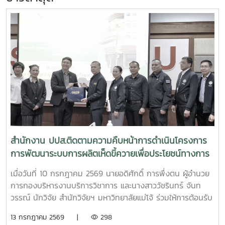
สำนักงาน ปปส.ติดตามความคืบหน้าการดำเนินโครงการ
การพัฒนาระบบการผลิตเห็ดขี้ควายเพื่อประโยชน์ทางการ
แพทย์
เมื่อวันที่ 10 กรกฎาคม 2569 นายอดิศักดิ์ การพึ่งตน ผู้อำนวย
การกองบริหารงานบริการวิชาการ และนางสาววัชรินทร์ จันท
วรรณ์ นักวิจัย สำนักวิจัยฯ มหาวิทยาลัยแม่โจ้ ร่วมให้การต้อนรับ
นายศิริสุข ยืนหาญ รองเลขาธิการคณะกรรมการป้องกันและ
13 กรกฎาคม 2569 |
298
ปราบปรามยาเสพติด (ป.ป.ส.) พร้อมคณะผู้บริหารและเจ้าหน้าที่