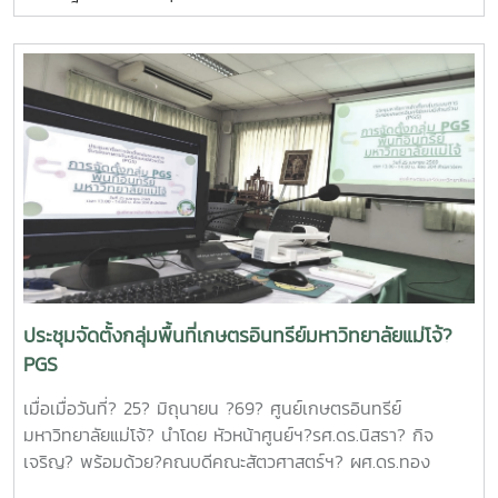
แข่งขันและการพัฒนาพื้นที่ (องค์การมหาชน) ณ ห้องประชุมรวง
ผึ้ง ชั้น 5 สำนักมหาวิทยาลัย มหาวิทยาลัยแม่โจ้ โดยมี ผู้ช่วย
ศาสตราจารย์ ดร.สุบรรณ ฝอยกลาง รองผู้อำนวยการสำนักวิจัย
และส่งเสริมวิชาการการเกษตร ฝ่ายวิจัย มหาวิทยาลัยแม่โจ้ กล่าว
ต้อนรับและแนะนำมหาวิทยาลัยแม่โจ้แก่คณะผู้เข้าร่วมประชุมในการ
นี้ดร.อัญชัญ ชมภูพวง รองผู้อำนวยการหน่วยบริหารและจัดการ
ทุนด้านการเพิ่มความสามารถในการแข่งขัน ได้นำเสนอข้อมูล
กรอบการดำเนินงานของหน่วยบริหารและจัดการทุนฯ และสรุปผล
การดำเนินงานของมหาวิทยาลัยแม่โจ้ในช่วงปีงบประมาณ 2563
– 2568 และการนำเสนอความก้าวหน้าโครงการวิจัยที่ได้รับการ
สนับสนุนทุนจากหน่วยบริหารและจัดการทุนด้านการเพิ่มความ
สามารถในการแข่งขัน ณ ห้องประชุมรวงผึ้ง ชั้น 5 สำนัก
มหาวิทยาลัย มหาวิทยาลัยแม่โจ้ซึ่งการนำเสนอความก้าวหน้า
ประชุมจัดตั้งกลุ่มพื้นที่เกษตรอินทรีย์มหาวิทยาลัยแม่โจ้?
โครงการวิจัยที่ได้รับการสนับสนุนทุนจากหน่วยบริหารและจัดการ
PGS
ทุนด้านการเพิ่มความสามารถในการแข่งขัน จำนวน 6 โครงการ
ดังนี้1.โครงการ "กลยุทธ์การตลาดการท่องเที่ยวคาร์บอนสุทธิเป็น
เมื่อเมื่อวันที่? 25? มิถุนายน ?69? ศูนย์เกษตรอินทรีย์
ศูนย์สำหรับนักท่องเที่ยวเชิงอาสาสมัครในพื้นที่ภาคเหนือตอนบน"
มหาวิทยาลัยแม่โจ้? นำโดย หัวหน้าศูนย์ฯ?รศ.ดร.นิสรา? กิจ
โดย ดร.กาญจนา สมมิตร หัวหน้าโครงการ2.โครงการ "การ
เจริญ? พร้อมด้วย?คณบดีคณะสัตวศาสตร์ฯ? ผศ.ดร.ทอง
พัฒนากระบวนการผลิตกระดาษสัมผัสอาหารจากฟางข้าว" โดย
เลียน? บัวจูม? คณบดีคณะเทคโนโลยีการประมงฯ?