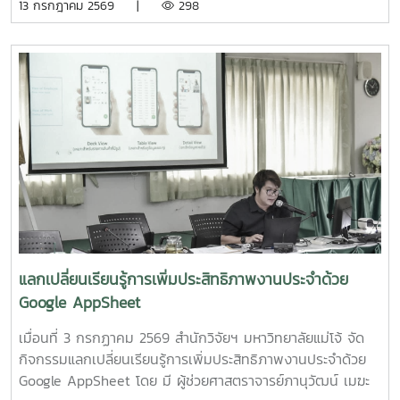
13 กรกฎาคม 2569 |
298
ผู้ช่วยศาสตราจารย์ ดร.สุพัตรา วงศ์แสนใหม่ หัวหน้า
รศ.ดร.อภินันท์? สุวรรณรักษ์? และคณาจารย์/?เจ้าหน้าที่จาก
โครงการ3.โครงการ "การขยายสเกลการผลิตและทดสอบทาง
คณะต่างๆที่มีพื้นที่เกษตรอินทรีย์เข้าร่วมประชุมจัดตั้งกลุ่ม?
คลินิกของผลิตภัณฑ์มูลค่าเพิ่มจากส่วนเหลือใช้การแปรรูปปลา
PGS?.... ซึ่งได้ลงมติให้จัดตั้งกลุ่มในนาม? #กลุ่มอินทนินแม่
ลูกผสมบึกสยามแม่โจ้" โดย รองศาสตราจารย์ ดร.ดวงพร อมร
โจ้PGS? โดยมีศูนย์เกษตรอินทรีย์ฯเป็นพี่เลี้ยงกลุ่ม? และในที่
เลิศพิศาล หัวหน้าโครงการ4.โครงการ "การขยายสเกลการผลิต
ประชุมมีมติเป็นเอกฉันท์ให้ผศ.ดร.ทองเลียน? บัวจูม? เป็น
สารเสริมโปรตีนปลาไฮโดรไลเสตสำหรับเป็นสารเสริมกระตุ้นการ
ประธานกลุ่ม?ฯ? และน.ส.สุนันทา? ศรีรัตนา? เป็นผู้ประสานงาน?
กินในสัตว์เลี้ยง ระดับกึ่งอุตสาหกรรม" โดย รองศาสตราจารย์
กลุ่มฯ
ดร.ดวงพร อมรเลิศพิศาล หัวหน้าโครงการ5.โครงการ "การ
ทดสอบทางคลินิกของผลิตภัณฑ์โพรไบโอติกต่อภาวะซึมเศร้า
หลังคลอดและสุขภาพลำไส้ในมารดาหลังคลอด" โดย รอง
ศาสตราจารย์ ดร.ดวงพร อมรเลิศพิศาล หัวหน้า
โครงการ6.โครงการ "เทคโนโลยีการอุ่นน้ำในระบบเพาะฟักพันธุ์
ปลาด้วยระบบผลิตน้ำร้อนและไฟฟ้าพลังงานแสงอาทิตย์ร่วมกับ
แลกเปลี่ยนเรียนรู้การเพิ่มประสิทธิภาพงานประจำด้วย
ปั๊มความร้อนอัจฉริยะเพื่อเพิ่มศักยภาพการผลิตพันธุ์ปลาเชิง
Google AppSheet
พาณิชย์" โดย ผู้ช่วยศาสตราจารย์ ดร.สราวุธ พลวงษ์ศรี หัวหน้า
โครงการ
เมื่อนที่ 3 กรกฏาคม 2569 สำนักวิจัยฯ มหาวิทยาลัยแม่โจ้ จัด
กิจกรรมแลกเปลี่ยนเรียนรู้การเพิ่มประสิทธิภาพงานประจำด้วย
Google AppSheet โดย มี ผู้ช่วยศาสตราจารย์ภานุวัฒน์ เมฆะ