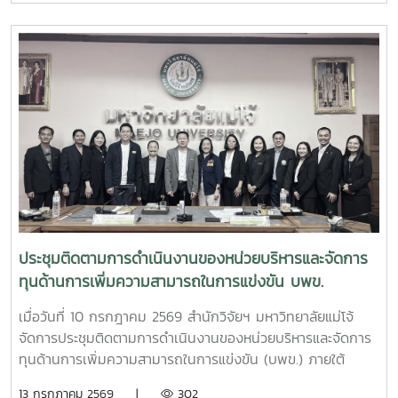
จากสำนักงาน ป.ป.ส. ในโอกาสเดินทางเข้าเยี่ยมเยือนและติดตาม
ความคืบหน้าการดำเนินโครงการการพัฒนาระบบการผลิตเห็ดขี้
ควายเพื่อประโยชน์ทางการแพทย์ โดยมีรองศาสตราจารย์ ดร.ชัย
ยศ สัมฤทธิ์สกุล รองอธิการบดีมหาวิทยาลัยแม่โจ้ ให้เกียรติเป็นผู้
แทนมหาวิทยาลัยกล่าวต้อนรับ โครงการดังกล่าวเป็นความร่วม
มือระหว่างสำนักงาน ป.ป.ส. และมหาวิทยาลัยแม่โจ้ ภายใต้
โครงการแผนงานบูรณาการการวิจัย พัฒนา และกำกับควบคุม
เห็ดขี้ควายในประเทศไทย เพื่อใช้ประโยชน์ทางการแพทย์ภายใต้
ระบบควบคุมของรัฐ ตามมาตรการควบคุมแห่งพระราชกฤษฎีกา
กำหนดพื้นที่ทดลองเพาะปลูกและสกัดสารสำคัญจากพืชฝิ่นและ
พืชเห็ดขี้ควายเพื่อประโยชน์ในการศึกษาวิจัย พ.ศ. 2568 ณ ห้อง
ประชุม 2 ชั้น 2 อาคารจุฬาภรณ์ คณะวิทยาศาสตร์ มหาวิทยาลัย
ประชุมติดตามการดำเนินงานของหน่วยบริหารและจัดการ
แม่โจ้
ทุนด้านการเพิ่มความสามารถในการแข่งขัน บพข.
เมื่อวันที่ 10 กรกฎาคม 2569 สำนักวิจัยฯ มหาวิทยาลัยแม่โจ้
จัดการประชุมติดตามการดำเนินงานของหน่วยบริหารและจัดการ
ทุนด้านการเพิ่มความสามารถในการแข่งขัน (บพข.) ภายใต้
สำนักงานเร่งรัดการวิจัยและนวัตกรรมเพื่อเพิ่มความสามารถการ
13 กรกฎาคม 2569 |
302