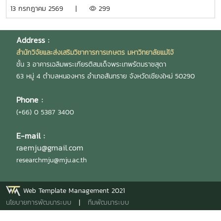
รองผู้อำนวยการสำนักวิจัยฯ ฝ่ายบริหาร เป็นประธานในงาน
13 กรกฎาคม 2569 |
299
พร้อมทั้งเป็นวิทยากร และแลกเปลี่ยนเรียนรู้การจัดทำหนังสือ
ราชการ และการตรวจสอบเอกสารขออนุมัติเดินทางไปปฏิบัติงาน
งานวิจัย และบริการวิชาการ โดยมี นายสมยศ มีสุข ผู้อำนวย
Address :
การกองบริหารงานวิจัย นางสุรีย์พร กิตติพิทยาพงศ์ หัวหน้างาน
สำนักวิจัยและส่งเสริมวิชาการการเกษตร มหาวิทยาลัยแม่โจ้
บริหารและธุรการ และ นางสาวเกศณี จิตรัตน์ รักษาการใน
ชั้น 3 อาคารเฉลิมพระเกียรติสมเด็จพระเทพรัตนราชสุดา
ตำแหน่งหัวหน้างานคลังและพัสดุ เป็นวิทยากร เพื่อให้บุคลากร
63 หมู่ 4 ตำบลหนองหาร อำเภอสันทราย จังหวัดเชียงใหม่ 50290
สามารถนำไปประยุกต์ใช้ในการปฏิบัติงานได้อย่างมีประสิทธิภาพ
และถูกต้องตามระเบียบ โดยมี ผู้บริหาร และบุคลากรสำนักวิจัยฯ
Phone :
เข้าร่วมกิจกรรมดังกล่าวอย่างพร้อมเพรียง ณ ห้องประชุม 304
(+66) 0 5387 3400
ชั้น 3 อาคารเฉลิมพระเกียรติสมเด็จพระเทพรัตนราชสุดา
มหาวิทยาลัยแม่โจ้
E-mail :
raemju@gmail.com
researchmju@mju.ac.th
Web Template Management 2021
นโยบายการพัฒนาระบบ
|
ทีมพัฒนาระบบ