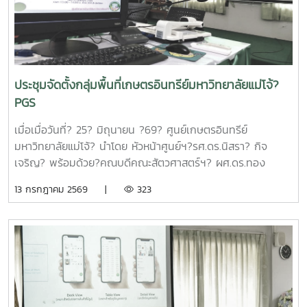
การดำเนินงานของมหาวิทยาลัยแม่โจ้ในช่วงปีงบประมาณ 2563
– 2568 และการนำเสนอความก้าวหน้าโครงการวิจัยที่ได้รับการ
สนับสนุนทุนจากหน่วยบริหารและจัดการทุนด้านการเพิ่มความ
สามารถในการแข่งขัน ณ ห้องประชุมรวงผึ้ง ชั้น 5 สำนัก
มหาวิทยาลัย มหาวิทยาลัยแม่โจ้ซึ่งการนำเสนอความก้าวหน้า
ประชุมจัดตั้งกลุ่มพื้นที่เกษตรอินทรีย์มหาวิทยาลัยแม่โจ้?
โครงการวิจัยที่ได้รับการสนับสนุนทุนจากหน่วยบริหารและจัดการ
PGS
ทุนด้านการเพิ่มความสามารถในการแข่งขัน จำนวน 6 โครงการ
ดังนี้1.โครงการ "กลยุทธ์การตลาดการท่องเที่ยวคาร์บอนสุทธิเป็น
เมื่อเมื่อวันที่? 25? มิถุนายน ?69? ศูนย์เกษตรอินทรีย์
ศูนย์สำหรับนักท่องเที่ยวเชิงอาสาสมัครในพื้นที่ภาคเหนือตอนบน"
มหาวิทยาลัยแม่โจ้? นำโดย หัวหน้าศูนย์ฯ?รศ.ดร.นิสรา? กิจ
โดย ดร.กาญจนา สมมิตร หัวหน้าโครงการ2.โครงการ "การ
เจริญ? พร้อมด้วย?คณบดีคณะสัตวศาสตร์ฯ? ผศ.ดร.ทอง
พัฒนากระบวนการผลิตกระดาษสัมผัสอาหารจากฟางข้าว" โดย
เลียน? บัวจูม? คณบดีคณะเทคโนโลยีการประมงฯ?
13 กรกฎาคม 2569 |
323
ผู้ช่วยศาสตราจารย์ ดร.สุพัตรา วงศ์แสนใหม่ หัวหน้า
รศ.ดร.อภินันท์? สุวรรณรักษ์? และคณาจารย์/?เจ้าหน้าที่จาก
โครงการ3.โครงการ "การขยายสเกลการผลิตและทดสอบทาง
คณะต่างๆที่มีพื้นที่เกษตรอินทรีย์เข้าร่วมประชุมจัดตั้งกลุ่ม?
คลินิกของผลิตภัณฑ์มูลค่าเพิ่มจากส่วนเหลือใช้การแปรรูปปลา
PGS?.... ซึ่งได้ลงมติให้จัดตั้งกลุ่มในนาม? #กลุ่มอินทนินแม่
ลูกผสมบึกสยามแม่โจ้" โดย รองศาสตราจารย์ ดร.ดวงพร อมร
โจ้PGS? โดยมีศูนย์เกษตรอินทรีย์ฯเป็นพี่เลี้ยงกลุ่ม? และในที่
เลิศพิศาล หัวหน้าโครงการ4.โครงการ "การขยายสเกลการผลิต
ประชุมมีมติเป็นเอกฉันท์ให้ผศ.ดร.ทองเลียน? บัวจูม? เป็น
สารเสริมโปรตีนปลาไฮโดรไลเสตสำหรับเป็นสารเสริมกระตุ้นการ
ประธานกลุ่ม?ฯ? และน.ส.สุนันทา? ศรีรัตนา? เป็นผู้ประสานงาน?
กินในสัตว์เลี้ยง ระดับกึ่งอุตสาหกรรม" โดย รองศาสตราจารย์
กลุ่มฯ