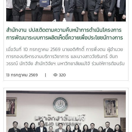
สำนักงาน ปปส.ติดตามความคืบหน้าการดำเนินโครงการ
การพัฒนาระบบการผลิตเห็ดขี้ควายเพื่อประโยชน์ทางการ
แพทย์
เมื่อวันที่ 10 กรกฎาคม 2569 นายอดิศักดิ์ การพึ่งตน ผู้อำนวย
การกองบริหารงานบริการวิชาการ และนางสาววัชรินทร์ จันท
วรรณ์ นักวิจัย สำนักวิจัยฯ มหาวิทยาลัยแม่โจ้ ร่วมให้การต้อนรับ
นายศิริสุข ยืนหาญ รองเลขาธิการคณะกรรมการป้องกันและ
13 กรกฎาคม 2569 |
320
ปราบปรามยาเสพติด (ป.ป.ส.) พร้อมคณะผู้บริหารและเจ้าหน้าที่
จากสำนักงาน ป.ป.ส. ในโอกาสเดินทางเข้าเยี่ยมเยือนและติดตาม
ความคืบหน้าการดำเนินโครงการการพัฒนาระบบการผลิตเห็ดขี้
ควายเพื่อประโยชน์ทางการแพทย์ โดยมีรองศาสตราจารย์ ดร.ชัย
ยศ สัมฤทธิ์สกุล รองอธิการบดีมหาวิทยาลัยแม่โจ้ ให้เกียรติเป็นผู้
แทนมหาวิทยาลัยกล่าวต้อนรับ โครงการดังกล่าวเป็นความร่วม
มือระหว่างสำนักงาน ป.ป.ส. และมหาวิทยาลัยแม่โจ้ ภายใต้
โครงการแผนงานบูรณาการการวิจัย พัฒนา และกำกับควบคุม