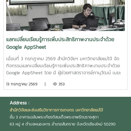
ดร.ดวงพร อมรเลิศพิศาล หัวหน้าโครงการ5.โครงการ "การ
ทดสอบทางคลินิกของผลิตภัณฑ์โพรไบโอติกต่อภาวะซึมเศร้า
หลังคลอดและสุขภาพลำไส้ในมารดาหลังคลอด" โดย รอง
ศาสตราจารย์ ดร.ดวงพร อมรเลิศพิศาล หัวหน้า
โครงการ6.โครงการ "เทคโนโลยีการอุ่นน้ำในระบบเพาะฟักพันธุ์
ปลาด้วยระบบผลิตน้ำร้อนและไฟฟ้าพลังงานแสงอาทิตย์ร่วมกับ
แลกเปลี่ยนเรียนรู้การเพิ่มประสิทธิภาพงานประจำด้วย
ปั๊มความร้อนอัจฉริยะเพื่อเพิ่มศักยภาพการผลิตพันธุ์ปลาเชิง
Google AppSheet
พาณิชย์" โดย ผู้ช่วยศาสตราจารย์ ดร.สราวุธ พลวงษ์ศรี หัวหน้า
โครงการ
เมื่อนที่ 3 กรกฏาคม 2569 สำนักวิจัยฯ มหาวิทยาลัยแม่โจ้ จัด
กิจกรรมแลกเปลี่ยนเรียนรู้การเพิ่มประสิทธิภาพงานประจำด้วย
Google AppSheet โดย มี ผู้ช่วยศาสตราจารย์ภานุวัฒน์ เมฆะ
รองผู้อำนวยการสำนักวิจัยฯ ฝ่ายบริหาร เป็นประธานในงาน
13 กรกฎาคม 2569 |
353
พร้อมทั้งเป็นวิทยากร และแลกเปลี่ยนเรียนรู้การจัดทำหนังสือ
ราชการ และการตรวจสอบเอกสารขออนุมัติเดินทางไปปฏิบัติงาน
งานวิจัย และบริการวิชาการ โดยมี นายสมยศ มีสุข ผู้อำนวย
Address :
การกองบริหารงานวิจัย นางสุรีย์พร กิตติพิทยาพงศ์ หัวหน้างาน
สำนักวิจัยและส่งเสริมวิชาการการเกษตร มหาวิทยาลัยแม่โจ้
บริหารและธุรการ และ นางสาวเกศณี จิตรัตน์ รักษาการใน
ชั้น 3 อาคารเฉลิมพระเกียรติสมเด็จพระเทพรัตนราชสุดา
ตำแหน่งหัวหน้างานคลังและพัสดุ เป็นวิทยากร เพื่อให้บุคลากร
63 หมู่ 4 ตำบลหนองหาร อำเภอสันทราย จังหวัดเชียงใหม่ 50290
สามารถนำไปประยุกต์ใช้ในการปฏิบัติงานได้อย่างมีประสิทธิภาพ