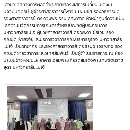
เสวนา“ทิศทางการผลิตลำไยภายใต้กระแสการเปลี่ยนแปลงใน
ปัจจุบัน”โดยมี ผู้ช่วยศาสตราจารย์พาวิน มะโนชัย รองอธิการบดี
รองศาสตราจารย์ ดร.ดวงพร อรมเลิศพิศาล หัวหน้าศูนย์ความเป็น
เลิศด้านนวัตกรรมการเกษตรสำหรับบัณฑิตผู้ประกอบการ
มหาวิทยาลัยแม่โจ้ ผู้ช่วยศาสตราจารย์ ดร.วิยะดา ชัยเวช รอง
คณบดี ฝ่ายวิจัยและบริการวิชาการคณะบริหารธุรกิจ มหาวิทยาลัย
แม่โจ้ เป็นวิทยากร และรองศาสตราจารย์ ดร.ธีรนุช เจริญกิจ รอง
คณบดีฝ่ายวิชาการและวิเทศสัมพันธ์ เป็นผู้ดำเนินรายการ ณ ห้อง
ประชุมข้าวหอมมะลิ อาคารเฉลิมพระเกียรติสมเด็จพระเทพรัตนราช
สุดา มหาวิทยาลัยแม่โจ้