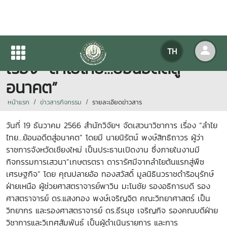
สำนักวิจัยฯ จัดเสวนาวิชาการ
TH
เรื่อง “ลำไยไทย…ย้อนอดีตสู่
อนาคต”
หน้าแรก
ข่าวสารกิจกรรม
รายละเอียดข่าวสาร
วันที่ 19 ธันวาคม 2566 สำนักวิจัยฯ จัดเสวนาวิชาการ เรื่อง “ลำไย
ไทย…ย้อนอดีตสู่อนาคต” โดยมี นายนิรัตน์ พงษ์สิทธิถาวร ผู้ว่า
ราชการจังหวัดเชียงใหม่ เป็นประธานเปิดงาน ซึ่งภายในงานมี
กิจกรรมการเสวนา“เกษตรตรา ดารารัศมีจากลำไยต้นแรกสู่พืช
เศรษฐกิจ” โดย คุณปลายอ้อ ทองสวัสดิ์ มูลนิธินวราชดำริอนุรักษ์
ฝ่ายเหนือ ผู้ช่วยศาสตราจารย์พาวิน มะโนชัย รองอธิการบดี รอง
ศาสตราจารย์ ดร.แสงทอง พงษ์เจริญจิต คณะวิทยาศาสตร์ เป็น
วิทยากร และรองศาสตราจารย์ ดร.ธีรนุช เจริญกิจ รองคณบดีฝ่าย
วิชาการและวิเทศสัมพันธ์ เป็นผู้ดำเนินรายการ และการ