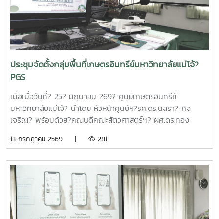
กรอบการดำเนินงานของหน่วยบริหารและจัดการทุนฯ และสรุปผล
การดำเนินงานของมหาวิทยาลัยแม่โจ้ในช่วงปีงบประมาณ 2563
– 2568 และการนำเสนอความก้าวหน้าโครงการวิจัยที่ได้รับการ
สนับสนุนทุนจากหน่วยบริหารและจัดการทุนด้านการเพิ่มความ
สามารถในการแข่งขัน ณ ห้องประชุมรวงผึ้ง ชั้น 5 สำนัก
มหาวิทยาลัย มหาวิทยาลัยแม่โจ้ซึ่งการนำเสนอความก้าวหน้า
ประชุมจัดตั้งกลุ่มพื้นที่เกษตรอินทรีย์มหาวิทยาลัยแม่โจ้?
โครงการวิจัยที่ได้รับการสนับสนุนทุนจากหน่วยบริหารและจัดการ
PGS
ทุนด้านการเพิ่มความสามารถในการแข่งขัน จำนวน 6 โครงการ
ดังนี้1.โครงการ "กลยุทธ์การตลาดการท่องเที่ยวคาร์บอนสุทธิเป็น
เมื่อเมื่อวันที่? 25? มิถุนายน ?69? ศูนย์เกษตรอินทรีย์
ศูนย์สำหรับนักท่องเที่ยวเชิงอาสาสมัครในพื้นที่ภาคเหนือตอนบน"
มหาวิทยาลัยแม่โจ้? นำโดย หัวหน้าศูนย์ฯ?รศ.ดร.นิสรา? กิจ
โดย ดร.กาญจนา สมมิตร หัวหน้าโครงการ2.โครงการ "การ
เจริญ? พร้อมด้วย?คณบดีคณะสัตวศาสตร์ฯ? ผศ.ดร.ทอง
พัฒนากระบวนการผลิตกระดาษสัมผัสอาหารจากฟางข้าว" โดย
เลียน? บัวจูม? คณบดีคณะเทคโนโลยีการประมงฯ?
13 กรกฎาคม 2569 |
281
ผู้ช่วยศาสตราจารย์ ดร.สุพัตรา วงศ์แสนใหม่ หัวหน้า
รศ.ดร.อภินันท์? สุวรรณรักษ์? และคณาจารย์/?เจ้าหน้าที่จาก
โครงการ3.โครงการ "การขยายสเกลการผลิตและทดสอบทาง
คณะต่างๆที่มีพื้นที่เกษตรอินทรีย์เข้าร่วมประชุมจัดตั้งกลุ่ม?
คลินิกของผลิตภัณฑ์มูลค่าเพิ่มจากส่วนเหลือใช้การแปรรูปปลา
PGS?.... ซึ่งได้ลงมติให้จัดตั้งกลุ่มในนาม? #กลุ่มอินทนินแม่
ลูกผสมบึกสยามแม่โจ้" โดย รองศาสตราจารย์ ดร.ดวงพร อมร
โจ้PGS? โดยมีศูนย์เกษตรอินทรีย์ฯเป็นพี่เลี้ยงกลุ่ม? และในที่
เลิศพิศาล หัวหน้าโครงการ4.โครงการ "การขยายสเกลการผลิต
ประชุมมีมติเป็นเอกฉันท์ให้ผศ.ดร.ทองเลียน? บัวจูม? เป็น
สารเสริมโปรตีนปลาไฮโดรไลเสตสำหรับเป็นสารเสริมกระตุ้นการ
ประธานกลุ่ม?ฯ? และน.ส.สุนันทา? ศรีรัตนา? เป็นผู้ประสานงาน?
กินในสัตว์เลี้ยง ระดับกึ่งอุตสาหกรรม" โดย รองศาสตราจารย์
กลุ่มฯ