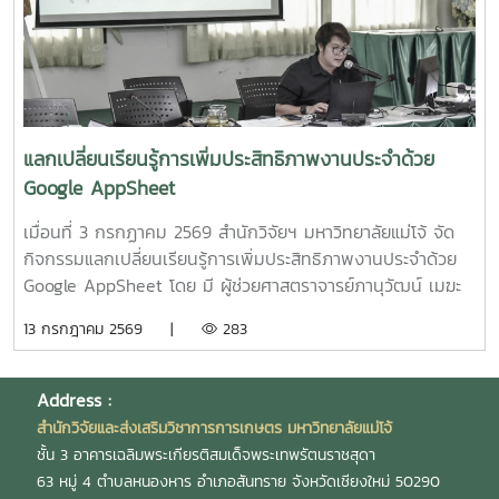
ดร.ดวงพร อมรเลิศพิศาล หัวหน้าโครงการ5.โครงการ "การ
ทดสอบทางคลินิกของผลิตภัณฑ์โพรไบโอติกต่อภาวะซึมเศร้า
หลังคลอดและสุขภาพลำไส้ในมารดาหลังคลอด" โดย รอง
ศาสตราจารย์ ดร.ดวงพร อมรเลิศพิศาล หัวหน้า
โครงการ6.โครงการ "เทคโนโลยีการอุ่นน้ำในระบบเพาะฟักพันธุ์
ปลาด้วยระบบผลิตน้ำร้อนและไฟฟ้าพลังงานแสงอาทิตย์ร่วมกับ
แลกเปลี่ยนเรียนรู้การเพิ่มประสิทธิภาพงานประจำด้วย
ปั๊มความร้อนอัจฉริยะเพื่อเพิ่มศักยภาพการผลิตพันธุ์ปลาเชิง
Google AppSheet
พาณิชย์" โดย ผู้ช่วยศาสตราจารย์ ดร.สราวุธ พลวงษ์ศรี หัวหน้า
โครงการ
เมื่อนที่ 3 กรกฏาคม 2569 สำนักวิจัยฯ มหาวิทยาลัยแม่โจ้ จัด
กิจกรรมแลกเปลี่ยนเรียนรู้การเพิ่มประสิทธิภาพงานประจำด้วย
Google AppSheet โดย มี ผู้ช่วยศาสตราจารย์ภานุวัฒน์ เมฆะ
รองผู้อำนวยการสำนักวิจัยฯ ฝ่ายบริหาร เป็นประธานในงาน
13 กรกฎาคม 2569 |
283
พร้อมทั้งเป็นวิทยากร และแลกเปลี่ยนเรียนรู้การจัดทำหนังสือ
ราชการ และการตรวจสอบเอกสารขออนุมัติเดินทางไปปฏิบัติงาน
งานวิจัย และบริการวิชาการ โดยมี นายสมยศ มีสุข ผู้อำนวย
Address :
การกองบริหารงานวิจัย นางสุรีย์พร กิตติพิทยาพงศ์ หัวหน้างาน
สำนักวิจัยและส่งเสริมวิชาการการเกษตร มหาวิทยาลัยแม่โจ้
บริหารและธุรการ และ นางสาวเกศณี จิตรัตน์ รักษาการใน
ชั้น 3 อาคารเฉลิมพระเกียรติสมเด็จพระเทพรัตนราชสุดา
ตำแหน่งหัวหน้างานคลังและพัสดุ เป็นวิทยากร เพื่อให้บุคลากร
63 หมู่ 4 ตำบลหนองหาร อำเภอสันทราย จังหวัดเชียงใหม่ 50290