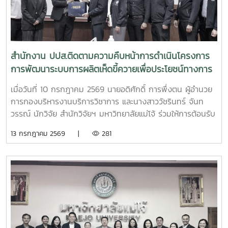
สำนักงาน ปปส.ติดตามความคืบหน้าการดำเนินโครงการ
การพัฒนาระบบการผลิตเห็ดขี้ควายเพื่อประโยชน์ทางการ
แพทย์
เมื่อวันที่ 10 กรกฎาคม 2569 นายอดิศักดิ์ การพึ่งตน ผู้อำนวย
การกองบริหารงานบริการวิชาการ และนางสาววัชรินทร์ จันท
วรรณ์ นักวิจัย สำนักวิจัยฯ มหาวิทยาลัยแม่โจ้ ร่วมให้การต้อนรับ
นายศิริสุข ยืนหาญ รองเลขาธิการคณะกรรมการป้องกันและ
13 กรกฎาคม 2569 |
281
ปราบปรามยาเสพติด (ป.ป.ส.) พร้อมคณะผู้บริหารและเจ้าหน้าที่
จากสำนักงาน ป.ป.ส. ในโอกาสเดินทางเข้าเยี่ยมเยือนและติดตาม
ความคืบหน้าการดำเนินโครงการการพัฒนาระบบการผลิตเห็ดขี้
ควายเพื่อประโยชน์ทางการแพทย์ โดยมีรองศาสตราจารย์ ดร.ชัย
ยศ สัมฤทธิ์สกุล รองอธิการบดีมหาวิทยาลัยแม่โจ้ ให้เกียรติเป็นผู้
แทนมหาวิทยาลัยกล่าวต้อนรับ โครงการดังกล่าวเป็นความร่วม
มือระหว่างสำนักงาน ป.ป.ส. และมหาวิทยาลัยแม่โจ้ ภายใต้
โครงการแผนงานบูรณาการการวิจัย พัฒนา และกำกับควบคุม