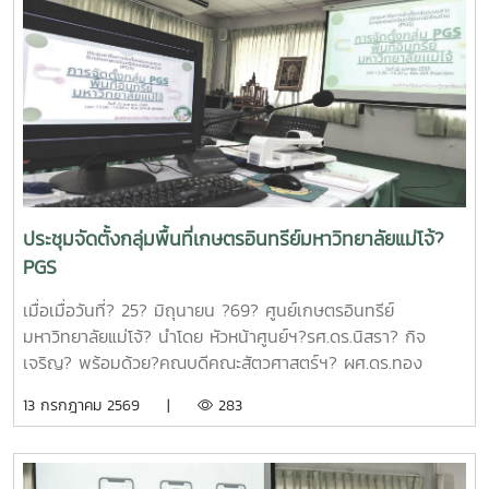
ต้อนรับและแนะนำมหาวิทยาลัยแม่โจ้แก่คณะผู้เข้าร่วมประชุมในการ
นี้ดร.อัญชัญ ชมภูพวง รองผู้อำนวยการหน่วยบริหารและจัดการ
ทุนด้านการเพิ่มความสามารถในการแข่งขัน ได้นำเสนอข้อมูล
กรอบการดำเนินงานของหน่วยบริหารและจัดการทุนฯ และสรุปผล
การดำเนินงานของมหาวิทยาลัยแม่โจ้ในช่วงปีงบประมาณ 2563
– 2568 และการนำเสนอความก้าวหน้าโครงการวิจัยที่ได้รับการ
สนับสนุนทุนจากหน่วยบริหารและจัดการทุนด้านการเพิ่มความ
สามารถในการแข่งขัน ณ ห้องประชุมรวงผึ้ง ชั้น 5 สำนัก
มหาวิทยาลัย มหาวิทยาลัยแม่โจ้ซึ่งการนำเสนอความก้าวหน้า
ประชุมจัดตั้งกลุ่มพื้นที่เกษตรอินทรีย์มหาวิทยาลัยแม่โจ้?
โครงการวิจัยที่ได้รับการสนับสนุนทุนจากหน่วยบริหารและจัดการ
PGS
ทุนด้านการเพิ่มความสามารถในการแข่งขัน จำนวน 6 โครงการ
ดังนี้1.โครงการ "กลยุทธ์การตลาดการท่องเที่ยวคาร์บอนสุทธิเป็น
เมื่อเมื่อวันที่? 25? มิถุนายน ?69? ศูนย์เกษตรอินทรีย์
ศูนย์สำหรับนักท่องเที่ยวเชิงอาสาสมัครในพื้นที่ภาคเหนือตอนบน"
มหาวิทยาลัยแม่โจ้? นำโดย หัวหน้าศูนย์ฯ?รศ.ดร.นิสรา? กิจ
โดย ดร.กาญจนา สมมิตร หัวหน้าโครงการ2.โครงการ "การ
เจริญ? พร้อมด้วย?คณบดีคณะสัตวศาสตร์ฯ? ผศ.ดร.ทอง
พัฒนากระบวนการผลิตกระดาษสัมผัสอาหารจากฟางข้าว" โดย
เลียน? บัวจูม? คณบดีคณะเทคโนโลยีการประมงฯ?
13 กรกฎาคม 2569 |
283
ผู้ช่วยศาสตราจารย์ ดร.สุพัตรา วงศ์แสนใหม่ หัวหน้า
รศ.ดร.อภินันท์? สุวรรณรักษ์? และคณาจารย์/?เจ้าหน้าที่จาก
โครงการ3.โครงการ "การขยายสเกลการผลิตและทดสอบทาง
คณะต่างๆที่มีพื้นที่เกษตรอินทรีย์เข้าร่วมประชุมจัดตั้งกลุ่ม?
คลินิกของผลิตภัณฑ์มูลค่าเพิ่มจากส่วนเหลือใช้การแปรรูปปลา
PGS?.... ซึ่งได้ลงมติให้จัดตั้งกลุ่มในนาม? #กลุ่มอินทนินแม่