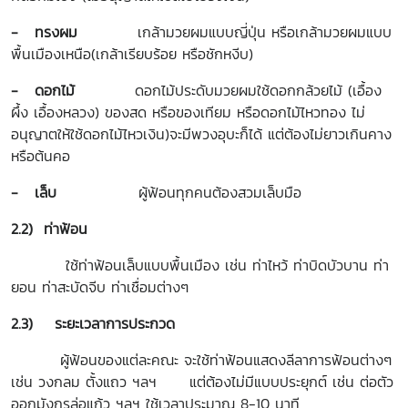
- ทรงผม
เกล้ามวยผมแบบญี่ปุ่น หรือเกล้ามวยผมแบบ
พื้นเมืองเหนือ(เกล้าเรียบร้อย หรือชักหงีบ)
- ดอกไม้
ดอกไม้ประดับมวยผมใช้ดอกกล้วยไม้ (เอื้อง
ผึ้ง เอื้องหลวง) ของสด หรือของเทียม หรือดอกไม้ไหวทอง ไม่
อนุญาตให้ใช้ดอกไม้ไหวเงิน)จะมีพวงอุบะก็ได้ แต่ต้องไม่ยาวเกินคาง
หรือต้นคอ
- เล็บ
ผู้ฟ้อนทุกคนต้องสวมเล็บมือ
2.2) ท่าฟ้อน
ใช้ท่าฟ้อนเล็บแบบพื้นเมือง เช่น ท่าไหว้ ท่าบิดบัวบาน ท่า
ยอน ท่าสะบัดจีบ ท่าเชื่อมต่างๆ
2.3) ระยะเวลาการประกวด
ผู้ฟ้อนของแต่ละคณะ จะใช้ท่าฟ้อนแสดงลีลาการฟ้อนต่างๆ
เช่น วงกลม ตั้งแถว ฯลฯ แต่ต้องไม่มีแบบประยุกต์ เช่น ต่อตัว
ออกมังกรล่อแก้ว ฯลฯ ใช้เวลาประมาณ 8-10 นาที