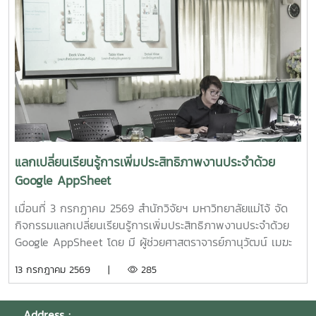
ลูกผสมบึกสยามแม่โจ้" โดย รองศาสตราจารย์ ดร.ดวงพร อมร
โจ้PGS? โดยมีศูนย์เกษตรอินทรีย์ฯเป็นพี่เลี้ยงกลุ่ม? และในที่
เลิศพิศาล หัวหน้าโครงการ4.โครงการ "การขยายสเกลการผลิต
ประชุมมีมติเป็นเอกฉันท์ให้ผศ.ดร.ทองเลียน? บัวจูม? เป็น
สารเสริมโปรตีนปลาไฮโดรไลเสตสำหรับเป็นสารเสริมกระตุ้นการ
ประธานกลุ่ม?ฯ? และน.ส.สุนันทา? ศรีรัตนา? เป็นผู้ประสานงาน?
กินในสัตว์เลี้ยง ระดับกึ่งอุตสาหกรรม" โดย รองศาสตราจารย์
กลุ่มฯ
ดร.ดวงพร อมรเลิศพิศาล หัวหน้าโครงการ5.โครงการ "การ
ทดสอบทางคลินิกของผลิตภัณฑ์โพรไบโอติกต่อภาวะซึมเศร้า
หลังคลอดและสุขภาพลำไส้ในมารดาหลังคลอด" โดย รอง
ศาสตราจารย์ ดร.ดวงพร อมรเลิศพิศาล หัวหน้า
โครงการ6.โครงการ "เทคโนโลยีการอุ่นน้ำในระบบเพาะฟักพันธุ์
ปลาด้วยระบบผลิตน้ำร้อนและไฟฟ้าพลังงานแสงอาทิตย์ร่วมกับ
แลกเปลี่ยนเรียนรู้การเพิ่มประสิทธิภาพงานประจำด้วย
ปั๊มความร้อนอัจฉริยะเพื่อเพิ่มศักยภาพการผลิตพันธุ์ปลาเชิง
Google AppSheet
พาณิชย์" โดย ผู้ช่วยศาสตราจารย์ ดร.สราวุธ พลวงษ์ศรี หัวหน้า
โครงการ
เมื่อนที่ 3 กรกฏาคม 2569 สำนักวิจัยฯ มหาวิทยาลัยแม่โจ้ จัด
กิจกรรมแลกเปลี่ยนเรียนรู้การเพิ่มประสิทธิภาพงานประจำด้วย
Google AppSheet โดย มี ผู้ช่วยศาสตราจารย์ภานุวัฒน์ เมฆะ
รองผู้อำนวยการสำนักวิจัยฯ ฝ่ายบริหาร เป็นประธานในงาน
13 กรกฎาคม 2569 |
285
พร้อมทั้งเป็นวิทยากร และแลกเปลี่ยนเรียนรู้การจัดทำหนังสือ
ราชการ และการตรวจสอบเอกสารขออนุมัติเดินทางไปปฏิบัติงาน
งานวิจัย และบริการวิชาการ โดยมี นายสมยศ มีสุข ผู้อำนวย
Address :