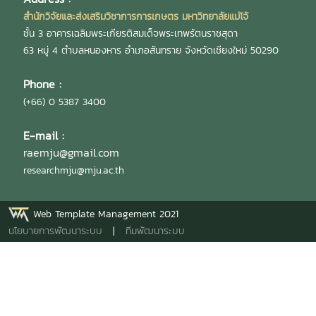
การกองบริหารงานวิจัย นางสุรีย์พร กิตติพิทยาพงศ์ หัวหน้างาน
สำนักวิจัยและส่งเสริมวิชาการการเกษตร มหาวิทยาลัยแม่โจ้
บริหารและธุรการ และ นางสาวเกศณี จิตรัตน์ รักษาการใน
ชั้น 3 อาคารเฉลิมพระเกียรติสมเด็จพระเทพรัตนราชสุดา
ตำแหน่งหัวหน้างานคลังและพัสดุ เป็นวิทยากร เพื่อให้บุคลากร
63 หมู่ 4 ตำบลหนองหาร อำเภอสันทราย จังหวัดเชียงใหม่ 50290
สามารถนำไปประยุกต์ใช้ในการปฏิบัติงานได้อย่างมีประสิทธิภาพ
และถูกต้องตามระเบียบ โดยมี ผู้บริหาร และบุคลากรสำนักวิจัยฯ
Phone :
เข้าร่วมกิจกรรมดังกล่าวอย่างพร้อมเพรียง ณ ห้องประชุม 304
(+66) 0 5387 3400
ชั้น 3 อาคารเฉลิมพระเกียรติสมเด็จพระเทพรัตนราชสุดา
มหาวิทยาลัยแม่โจ้
E-mail :
raemju@gmail.com
researchmju@mju.ac.th
Web Template Management 2021
นโยบายการพัฒนาระบบ
|
ทีมพัฒนาระบบ