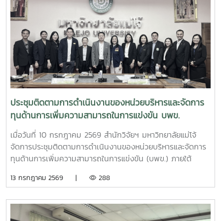
ยศ สัมฤทธิ์สกุล รองอธิการบดีมหาวิทยาลัยแม่โจ้ ให้เกียรติเป็นผู้
แทนมหาวิทยาลัยกล่าวต้อนรับ โครงการดังกล่าวเป็นความร่วม
มือระหว่างสำนักงาน ป.ป.ส. และมหาวิทยาลัยแม่โจ้ ภายใต้
โครงการแผนงานบูรณาการการวิจัย พัฒนา และกำกับควบคุม
เห็ดขี้ควายในประเทศไทย เพื่อใช้ประโยชน์ทางการแพทย์ภายใต้
ระบบควบคุมของรัฐ ตามมาตรการควบคุมแห่งพระราชกฤษฎีกา
กำหนดพื้นที่ทดลองเพาะปลูกและสกัดสารสำคัญจากพืชฝิ่นและ
พืชเห็ดขี้ควายเพื่อประโยชน์ในการศึกษาวิจัย พ.ศ. 2568 ณ ห้อง
ประชุม 2 ชั้น 2 อาคารจุฬาภรณ์ คณะวิทยาศาสตร์ มหาวิทยาลัย
ประชุมติดตามการดำเนินงานของหน่วยบริหารและจัดการ
แม่โจ้
ทุนด้านการเพิ่มความสามารถในการแข่งขัน บพข.
เมื่อวันที่ 10 กรกฎาคม 2569 สำนักวิจัยฯ มหาวิทยาลัยแม่โจ้
จัดการประชุมติดตามการดำเนินงานของหน่วยบริหารและจัดการ
ทุนด้านการเพิ่มความสามารถในการแข่งขัน (บพข.) ภายใต้
สำนักงานเร่งรัดการวิจัยและนวัตกรรมเพื่อเพิ่มความสามารถการ
13 กรกฎาคม 2569 |
288
แข่งขันและการพัฒนาพื้นที่ (องค์การมหาชน) ณ ห้องประชุมรวง
ผึ้ง ชั้น 5 สำนักมหาวิทยาลัย มหาวิทยาลัยแม่โจ้ โดยมี ผู้ช่วย
ศาสตราจารย์ ดร.สุบรรณ ฝอยกลาง รองผู้อำนวยการสำนักวิจัย
และส่งเสริมวิชาการการเกษตร ฝ่ายวิจัย มหาวิทยาลัยแม่โจ้ กล่าว