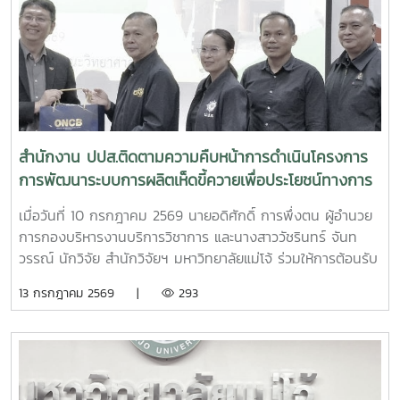
สำนักงาน ปปส.ติดตามความคืบหน้าการดำเนินโครงการ
การพัฒนาระบบการผลิตเห็ดขี้ควายเพื่อประโยชน์ทางการ
แพทย์
เมื่อวันที่ 10 กรกฎาคม 2569 นายอดิศักดิ์ การพึ่งตน ผู้อำนวย
การกองบริหารงานบริการวิชาการ และนางสาววัชรินทร์ จันท
วรรณ์ นักวิจัย สำนักวิจัยฯ มหาวิทยาลัยแม่โจ้ ร่วมให้การต้อนรับ
นายศิริสุข ยืนหาญ รองเลขาธิการคณะกรรมการป้องกันและ
13 กรกฎาคม 2569 |
293
ปราบปรามยาเสพติด (ป.ป.ส.) พร้อมคณะผู้บริหารและเจ้าหน้าที่
จากสำนักงาน ป.ป.ส. ในโอกาสเดินทางเข้าเยี่ยมเยือนและติดตาม
ความคืบหน้าการดำเนินโครงการการพัฒนาระบบการผลิตเห็ดขี้
ควายเพื่อประโยชน์ทางการแพทย์ โดยมีรองศาสตราจารย์ ดร.ชัย
ยศ สัมฤทธิ์สกุล รองอธิการบดีมหาวิทยาลัยแม่โจ้ ให้เกียรติเป็นผู้