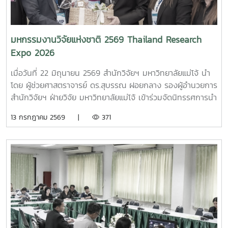
ทักษะด้านดิจิทัล การผลิตคอนเทนต์ดิจิทัลและการวัดผลในการ
ทำการตลาดดิจิทัลโดยการเล่าเรื่องสินค้าอัตลักษณ์ชุมชนในมุม
มองใหม่ของ Generation Z เพื่อสร้างมูลค่าและเพิ่มยอดขายให้
มหกรรมงานวิจัยแห่งชาติ 2569 Thailand Research
กับชุมชนโดยมีค่า SROI ในระยะเวลาเพียง 6 เดือนเท่ากับ 1.44
Expo 2026
และมูลค่า 5.6 ล้านบาท จากทุนวิจัย 4 ล้านบาท และสามารถลด
ต้นทุนในการโฆษณาในระยะเวลา 1 เดือนได้ถึง 380,000 บาท
เมื่อวันที่ 22 มิถุนายน 2569 สำนักวิจัยฯ มหาวิทยาลัยแม่โจ้ นำ
ตลอดจนเปิดตลาดกลุ่มลูกค้าใหม่ให้ชุมชน ทั้งนี้โครงการฯ ได้
โดย ผู้ช่วยศาสตราจารย์ ดร.สุบรรณ ฝอยกลาง รองผู้อำนวยการ
พัฒนากำลังคนถึง 9,000 คน ในระยะเวลา 9 เดือน
สำนักวิจัยฯ ฝ่ายวิจัย มหาวิทยาลัยแม่โจ้ เข้าร่วมจัดนิทรรศการนำ
เสนอผลงานวิจัย มหาวิทยาลัยแม่โจ้ ได้ส่งผลงานวิจัยเข้าประกวด
13 กรกฎาคม 2569 |
371
ได้แก่ โครงการพัฒนากำลังคนให้มีทักษะด้านการสร้างดิจิทัล
คอนเทนต์จากเนื้อหาท้องถิ่นผ่านการพัฒนาหลักสูตรระยะสั้น ที่
ครอบคลุมทักษะการเป็นผู้ประกอบการ การใช้ภาษาต่างประเทศ
และทักษะการเล่าเรื่อง เพื่อส่งเสริมเศรษฐกิจสร้างสรรค์ในชุมชน
โดย ผู้ช่วยศาสตราจารย์ ดร.ณภัทร เรืองนภากุล รองคณบดีฝ่าย
วิจัย บริการวิชาการและวิเทศสัมพันธ์ สังกัด คณะสารสนเทศและ
การสื่อสาร เป็นหัวหน้าโครงการ งานมหกรรมงานวิจัยแห่งชาติ
2569 จัดขึ้นภายใต้แนวคิด “พลังวิจัย สร้างสรรค์เศรษฐกิจและ
สังคมไทยยั่งยืน” ระหว่างวันที่ 22–26 มิถุนายน 2569 ณ