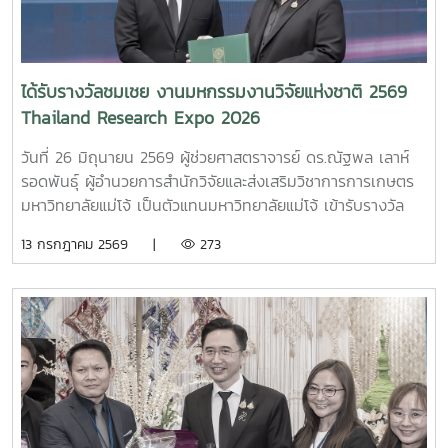
ได้รับรางวัลชมเชย งานมหกรรมงานวิจัยแห่งชาติ 2569
Thailand Research Expo 2026
วันที่ 26 มิถุนายน 2569 ผู้ช่วยศาสตราจารย์ ดร.ณัฐพล เลาห์
รอดพันธุ์ ผู้อำนวยการสำนักวิจัยและส่งเสริมวิชาการการเกษตร
มหาวิทยาลัยแม่โจ้ เป็นตัวแทนมหาวิทยาลัยแม่โจ้ เข้ารับรางวัล
"ชมเชย" จากสำนักงานการวิจัยแห่งชาติ (วช.) ในงานมหกรรม
13 กรกฎาคม 2569 |
273
งานวิจัยแห่งชาติ 2569 (Thailand Research Expo 2026)
งานจัดขึ้นระหว่างวันที่ 22–26 มิถุนายน 2569 ณ โรงแรมเซ็นทา
ราแกรนด์ และบางกอกคอนเวนชันเซ็นเตอร์ เซ็นทรัลเวิลด์
กรุงเทพมหานคร จากผลงาน "Storypreneur: นวัตกรรม
กระบวนความคิดเพื่อยกระดับ Soft Power ไทยในฐานดิจิทัลคอน
เทนต์และ Social Living Lab” โดย ผศ.ดร.ณภัทร เรืองนภากุล
คณะสารสนเทศและการสื่อสาร มหาวิทยาลัยแม่โจ้งานวิจัยดัง
กล่าวเป็นนวัตกรรมทางสังคมที่สร้างกำลังคนที่มีทักษะหลาก
หลายข้ามศาสตร์ (Multi-skills) ระหว่างทักษะด้านการตลาด