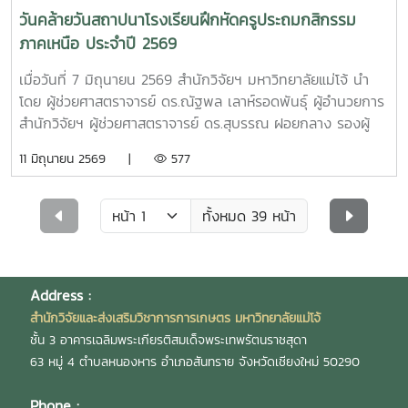
วันคล้ายวันสถาปนาโรงเรียนฝึกหัดครูประถมกสิกรรม
ภาคเหนือ ประจำปี 2569
เมื่อวันที่ 7 มิถุนายน 2569 สำนักวิจัยฯ มหาวิทยาลัยแม่โจ้ นำ
โดย ผู้ช่วยศาสตราจารย์ ดร.ณัฐพล เลาห์รอดพันธุ์ ผู้อำนวยการ
สำนักวิจัยฯ ผู้ช่วยศาสตราจารย์ ดร.สุบรรณ ฝอยกลาง รองผู้
อำนวยการสำนักวิจัยฯ ฝ่ายวิจัย ผู้บริหาร และบุคลากรสำนัก
11 มิถุนายน 2569 |
577
วิจัยฯ เข้าร่วมโครงการทำบุญวันคล้ายวันสถาปนาโรงเรียนฝึกหัด
ครูประถมกสิกรรม ภาคเหนือ ประจำปี 2569 ซึ่งภายในงานมีพิธี
บวงสรวงพระพิรุณทรงนาค โดยได้รับเกียรติจาก รอง
ทั้งหมด 39 หน้า
ศาสตราจารย์ ดร.เทพ พงษ์พานิช นายกสภามหาวิทยาลัยแม่โจ้
เป็นประธาน ณ ประติมากรรมพระพิรุณทรงนาค พิธีทำบุญทาง
ศาสนา โดยมี รองศาสตราจารย์ ดร.วีระพล ทองมา อธิการบดี
Address :
มหาวิทยาลัยแม่โจ้ เป็นประธาน ณ อาคารแผ่พืชน์ และพิธีวาง
พวงมาลาอนุสาวรีย์อำมาตย์โทรพระช่วงเกษตรศิลปการ ได้รับ
สำนักวิจัยและส่งเสริมวิชาการการเกษตร มหาวิทยาลัยแม่โจ้
เกียรติจาก ทายาทพระช่วงเกษตรศิลปการ เข้าร่วมพิธี ณ
ชั้น 3 อาคารเฉลิมพระเกียรติสมเด็จพระเทพรัตนราชสุดา
อนุสาวรีย์อำมาตย์โทพระช่วงเกษตรศิลปการ บริเวณหน้าหอ
63 หมู่ 4 ตำบลหนองหาร อำเภอสันทราย จังหวัดเชียงใหม่ 50290
นาฬิกา สนามบุญศรี วังซ้าย
Phone :