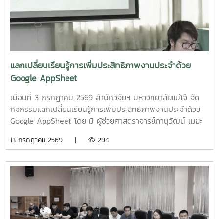
สารเสริมโปรตีนปลาไฮโดรไลเสตสำหรับเป็นสารเสริมกระตุ้นการ
กลุ่มฯ
กินในสัตว์เลี้ยง ระดับกึ่งอุตสาหกรรม" โดย รองศาสตราจารย์
ดร.ดวงพร อมรเลิศพิศาล หัวหน้าโครงการ5.โครงการ "การ
ทดสอบทางคลินิกของผลิตภัณฑ์โพรไบโอติกต่อภาวะซึมเศร้า
หลังคลอดและสุขภาพลำไส้ในมารดาหลังคลอด" โดย รอง
ศาสตราจารย์ ดร.ดวงพร อมรเลิศพิศาล หัวหน้า
แลกเปลี่ยนเรียนรู้การเพิ่มประสิทธิภาพงานประจำด้วย
โครงการ6.โครงการ "เทคโนโลยีการอุ่นน้ำในระบบเพาะฟักพันธุ์
Google AppSheet
ปลาด้วยระบบผลิตน้ำร้อนและไฟฟ้าพลังงานแสงอาทิตย์ร่วมกับ
ปั๊มความร้อนอัจฉริยะเพื่อเพิ่มศักยภาพการผลิตพันธุ์ปลาเชิง
เมื่อนที่ 3 กรกฏาคม 2569 สำนักวิจัยฯ มหาวิทยาลัยแม่โจ้ จัด
พาณิชย์" โดย ผู้ช่วยศาสตราจารย์ ดร.สราวุธ พลวงษ์ศรี หัวหน้า
กิจกรรมแลกเปลี่ยนเรียนรู้การเพิ่มประสิทธิภาพงานประจำด้วย
โครงการ
Google AppSheet โดย มี ผู้ช่วยศาสตราจารย์ภานุวัฒน์ เมฆะ
รองผู้อำนวยการสำนักวิจัยฯ ฝ่ายบริหาร เป็นประธานในงาน
13 กรกฎาคม 2569 |
294
พร้อมทั้งเป็นวิทยากร และแลกเปลี่ยนเรียนรู้การจัดทำหนังสือ
ราชการ และการตรวจสอบเอกสารขออนุมัติเดินทางไปปฏิบัติงาน
งานวิจัย และบริการวิชาการ โดยมี นายสมยศ มีสุข ผู้อำนวย
การกองบริหารงานวิจัย นางสุรีย์พร กิตติพิทยาพงศ์ หัวหน้างาน
บริหารและธุรการ และ นางสาวเกศณี จิตรัตน์ รักษาการใน
ตำแหน่งหัวหน้างานคลังและพัสดุ เป็นวิทยากร เพื่อให้บุคลากร
สามารถนำไปประยุกต์ใช้ในการปฏิบัติงานได้อย่างมีประสิทธิภาพ