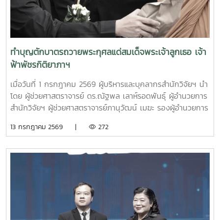
ประสิทธิภาพ การพัฒนาผลิตภัณฑ์ต่อยอดจากผลิตภัณฑ์หลัก
ตลอดจนการจัดทำระบบรวบรวม วิเคราะห์ และประมวลผลข้อมูล
เพื่อเพิ่มประสิทธิภาพขององค์กร โดยมี ผู้ช่วยศาสตราจารย์
ดร.ณัฐพล เลาห์รอดพันธุ์ ผู้อำนวยการสำนักวิจัยฯ ผู้ช่วย
ศาสตราจารย์ภานุวัฒน์ เมฆะ รองผู้อำนวยการสำนักวิจัยฯ ฝ่าย
ทำบุญตักบาตรถวายพระกุศลแด่สมเด็จพระเจ้าลูกเธอ เจ้า
บริหาร คณบดี อาจารย์ นักวิจัย เข้าร่วมหารือความร่วมมือทาง
ฟ้าพัชรกิติยาภาฯ
วิชาการในงานดังกล่าว ณ ห้องประชุมรวงผึ้ง ชั้น 5 อาคาร
สำนักงานมหาวิทยาลัย มหาวิทยาลัยแม่โจ้
เมื่อวันที่ 1 กรกฎาคม 2569 ผู้บริหารและบุคลากรสำนักวิจัยฯ นำ
โดย ผู้ช่วยศาสตราจารย์ ดร.ณัฐพล เลาห์รอดพันธุ์ ผู้อำนวยการ
สำนักวิจัยฯ ผู้ช่วยศาสตราจารย์ภานุวัฒน์ เมฆะ รองผู้อำนวยการ
สำนักวิจัยฯ ฝ่ายบริหารและบุคลากรสำนักวิจัยฯ เข้าร่วมพิธี
13 กรกฎาคม 2569 |
272
ทำบุญตักบาตรถวายพระกุศลแด่สมเด็จพระเจ้าลูกเธอ เจ้าฟ้าพัช
รกิติยาภา นเรนทิราเทพยวดี กรมหลวงราชสาริณีสิริพัชร มหา
วัชรราชธิดา เพื่อถวายเป็นพระกุศลและน้อมรําลึกในพระ
กรุณาธิคุณ โดยมี รองศาสตราจารย์ ดร.วีระพล ทองมา
อธิการบดีมหาวิทยาลัยแม่โจ้ เป็นประธานในพิธี ณ อาคารแผ่พืชน์
มหาวิทยาลัยแม่โจ้