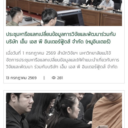
และถูกต้องตามระเบียบ โดยมี ผู้บริหาร และบุคลากรสำนักวิจัยฯ
เข้าร่วมกิจกรรมดังกล่าวอย่างพร้อมเพรียง ณ ห้องประชุม 304
ชั้น 3 อาคารเฉลิมพระเกียรติสมเด็จพระเทพรัตนราชสุดา
มหาวิทยาลัยแม่โจ้
ประชุมหารือแลกเปลี่ยนข้อมูลการวิจัยและพัฒนาร่วมกับ
บริษัท เอ็ม เอส พี อินเตอร์ฟู้ดส์ จำกัด (หมูอินเตอร์)
เมื่อวันที่ 1 กรกฎาคม 2569 สำนักวิจัยฯ มหาวิทยาลัยแม่โจ้
จัดการประชุมหารือแลกเปลี่ยนข้อมูลและให้คำแนะนำเกี่ยวกับการ
วิจัยและพัฒนา ร่วมกับบริษัท เอ็ม เอส พี อินเตอร์ฟู้ดส์ จำกัด
(หมูอินเตอร์) โดยมี ผู้ช่วยศาสตราจารย์ ดร.สุริยจรัส เตชะตันมีน
13 กรกฎาคม 2569 |
281
สกุล รองอธิการบดี มหาวิทยาลัยแม่โจ้ เป็นประธานเปิดการ
ประชุม พร้อมด้วยคุณณรงค์ ธรรมจารี ประธานบริษัท เอ็ม เอส
พี อินเตอร์ฟู้ดส์ จำกัด และคณะ เข้าร่วมหารือแนวทางความร่วม
มือด้านการวิจัยและพัฒนาในประเด็นต่าง ๆ อาทิ การเพาะเลี้ยง
และเพาะพันธุ์ลูกปลา การเพาะเลี้ยงปลาน้ำจืดมูลค่าสูง การจัดทำ
โรงเรือนเพาะปลูกพืชระบบปิดที่มุ่งเน้นพืชให้ผลตอบแทนสูง การ
ใช้ประโยชน์และการจัดการของเสียภายในโรงงานให้เกิด