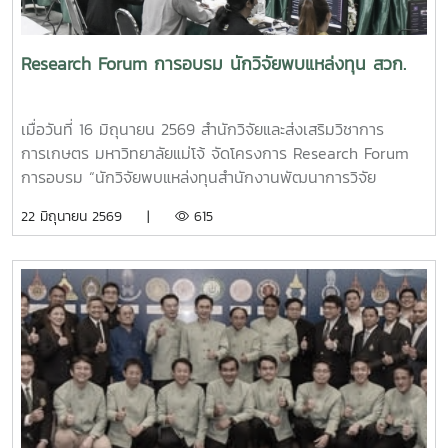
โรงแรมเซ็นทาราแกรนด์ และเมื่อวันที่ 22 มิถุนายน 2569
ศ.ดร.ยศชนัน วงศ์สวัสดิ์ รองนายกรัฐมนตรี และรัฐมนตรีว่าการ
กระทรวงการอุดมศึกษา วิทยาศาสตร์ วิจัยและนวัตกรรม (อว.)
Research Forum การอบรม นักวิจัยพบแหล่งทุน สวก.
ให้เกียรติเข้าเยี่ยมชมบูธมหาวิทยาลัยแม่โจ้ ภายในงานมหกรรม
งานวิจัยแห่งชาติ 2569 (Thailand Research Expo 2026)
พร้อมรับฟังการนำเสนอผลงานวิจัยและนวัตกรรม ที่มุ่งตอบ
เมื่อวันที่ 16 มิถุนายน 2569 สำนักวิจัยและส่งเสริมวิชาการ
โจทย์การพัฒนาประเทศอย่างยั่งยืน สะท้อนศักยภาพและความ
การเกษตร มหาวิทยาลัยแม่โจ้ จัดโครงการ Research Forum
เข้มแข็งด้านการวิจัยของมหาวิทยาลัยแม่โจ้สู่เวทีระดับชาติ โดยมี
การอบรม “นักวิจัยพบแหล่งทุนสำนักงานพัฒนาการวิจัย
ผู้ช่วยศาสตราจารย์ ดร.ณภัทร เรืองนภากุล รองคณบดีฝ่ายวิจัย
การเกษตร (องค์การมหาชน)” โดยได้รับเกียรติจาก ผู้ช่วย
22 มิถุนายน 2569 |
615
บริการวิชาการและวิเทศสัมพันธ์ คณะสารสนเทศและการสื่อสาร
ศาสตราจารย์ ดร.สุริยจรัส เตชะตันมีนสกุล รองอธิการบดี
มหาวิทยาลัยแม่โจ้ ในฐานะหัวหน้าโครงการ เป็นผู้ให้ข้อมูลและนำ
มหาวิทยาลัยแม่โจ้ เป็นประธานในพิธีเปิดงาน ซึ่งภายในงานมีการ
เสนอผลงานวิจัย งานมหกรรมงานวิจัยแห่งชาติ 2569 จัดขึ้นภาย
บรรยายพิเศษเพื่อเตรียมความพร้อมและเพิ่มศักยภาพให้กับนัก
ใต้แนวคิด “พลังวิจัย สร้างสรรค์เศรษฐกิจและสังคมไทยยั่งยืน”
วิจัย โดยมีวิทยากรผู้เชี่ยวชาญจากสำนักงานพัฒนาการวิจัย
ระหว่างวันที่ 22–26 มิถุนายน 2569 ณ โรงแรมเซ็นทาราแกรนด์
การเกษตร (องค์การมหาชน)สวก. ร่วมบรรยายใน 2 หัวข้อสำคัญ
และบางกอกคอนเวนชันเซ็นเตอร์ เซ็นทรัลเวิลด์
ได้แก่* การเปิดรับข้อเสนอแผนงานวิจัย “ด้านการเกษตรและ
กรุงเทพมหานคร และเมื่อวันที่ 25 มิถุนายน 2569 ผู้ช่วย
นวัตกรรม (SF: Strategic Fund)” และ “ด้านการนำผลงานวิจัย
ศาสตราจารย์ สัตวแพทย์หญิง ดร.พชรพร ตาดี จากคณะสัตว
และนวัตกรรมไปใช้ประโยชน์ (RU : Research Utilization)”
ศาสตร์และเทคโนโลยี มหาวิทยาลัยแม่โจ้ ร่วมเสวนาในหัวข้อ
ประจำปีงบประมาณ พ.ศ. 2570 โดย นายวินัย ขาวมี นักวิเคราะห์
“ปลูก เปลี่ยน ปรับ” ปศุสัตว์สีเขียว ภายในงานมหกรรมงานวิจัย
อาวุโส 1* เทคนิคการเขียนข้อเสนอโครงการวิจัยอย่างไร เพื่อให้