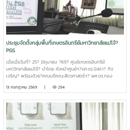
ทุนด้านการเพิ่มความสามารถในการแข่งขัน ได้นำเสนอข้อมูล
กรอบการดำเนินงานของหน่วยบริหารและจัดการทุนฯ และสรุปผล
การดำเนินงานของมหาวิทยาลัยแม่โจ้ในช่วงปีงบประมาณ 2563
– 2568 และการนำเสนอความก้าวหน้าโครงการวิจัยที่ได้รับการ
สนับสนุนทุนจากหน่วยบริหารและจัดการทุนด้านการเพิ่มความ
สามารถในการแข่งขัน ณ ห้องประชุมรวงผึ้ง ชั้น 5 สำนัก
ประชุมจัดตั้งกลุ่มพื้นที่เกษตรอินทรีย์มหาวิทยาลัยแม่โจ้?
มหาวิทยาลัย มหาวิทยาลัยแม่โจ้ซึ่งการนำเสนอความก้าวหน้า
PGS
โครงการวิจัยที่ได้รับการสนับสนุนทุนจากหน่วยบริหารและจัดการ
ทุนด้านการเพิ่มความสามารถในการแข่งขัน จำนวน 6 โครงการ
เมื่อเมื่อวันที่? 25? มิถุนายน ?69? ศูนย์เกษตรอินทรีย์
ดังนี้1.โครงการ "กลยุทธ์การตลาดการท่องเที่ยวคาร์บอนสุทธิเป็น
มหาวิทยาลัยแม่โจ้? นำโดย หัวหน้าศูนย์ฯ?รศ.ดร.นิสรา? กิจ
ศูนย์สำหรับนักท่องเที่ยวเชิงอาสาสมัครในพื้นที่ภาคเหนือตอนบน"
เจริญ? พร้อมด้วย?คณบดีคณะสัตวศาสตร์ฯ? ผศ.ดร.ทอง
โดย ดร.กาญจนา สมมิตร หัวหน้าโครงการ2.โครงการ "การ
เลียน? บัวจูม? คณบดีคณะเทคโนโลยีการประมงฯ?
13 กรกฎาคม 2569 |
294
พัฒนากระบวนการผลิตกระดาษสัมผัสอาหารจากฟางข้าว" โดย
รศ.ดร.อภินันท์? สุวรรณรักษ์? และคณาจารย์/?เจ้าหน้าที่จาก
ผู้ช่วยศาสตราจารย์ ดร.สุพัตรา วงศ์แสนใหม่ หัวหน้า
คณะต่างๆที่มีพื้นที่เกษตรอินทรีย์เข้าร่วมประชุมจัดตั้งกลุ่ม?
โครงการ3.โครงการ "การขยายสเกลการผลิตและทดสอบทาง
PGS?.... ซึ่งได้ลงมติให้จัดตั้งกลุ่มในนาม? #กลุ่มอินทนินแม่
คลินิกของผลิตภัณฑ์มูลค่าเพิ่มจากส่วนเหลือใช้การแปรรูปปลา
โจ้PGS? โดยมีศูนย์เกษตรอินทรีย์ฯเป็นพี่เลี้ยงกลุ่ม? และในที่
ลูกผสมบึกสยามแม่โจ้" โดย รองศาสตราจารย์ ดร.ดวงพร อมร
ประชุมมีมติเป็นเอกฉันท์ให้ผศ.ดร.ทองเลียน? บัวจูม? เป็น
เลิศพิศาล หัวหน้าโครงการ4.โครงการ "การขยายสเกลการผลิต
ประธานกลุ่ม?ฯ? และน.ส.สุนันทา? ศรีรัตนา? เป็นผู้ประสานงาน?