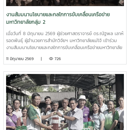
แห่งชาติ 2569 (Thailand Research Expo 2026) ภายใต้
ได้รับทุน โดย นางสาวสสิรี บุญบงการ นักวิเคราะห์ปฏิบัติการ
แนวคิด “พลังวิจัย สร้างสรรค์เศรษฐกิจและสังคมไทยยั่งยืน”
1นอกจากนี้ ยังมีกิจกรรมวิพากษ์และให้ข้อเสนอแนะแก่โครงการ
งานสัมมนานโยบายและกลไกการขับเคลื่อนเครือข่าย
วิจัยที่เสนอขอรับทุน สวก. เพื่อช่วยพัฒนากรอบแนวคิดของนัก
มหาวิทยาลัยกลุ่ม 2
วิจัยให้ตอบโจทย์แหล่งทุนมากยิ่งขึ้น ณ ห้องประชุม 304 ชั้น 3
อาคารเฉลิมพระเกียรติสมเด็จพระเทพรัตนราชสุดา มหาวิทยาลัย
เมื่อวันที่ 8 มิถุนายน 2569 ผู้ช่วยศาสตราจารย์ ดร.ณัฐพล เลาห์
แม่โจ้
รอดพันธุ์ ผู้อำนวยการสำนักวิจัยฯ มหาวิทยาลัยแม่โจ้ เข้าร่วม
งานสัมมนานโยบายและกลไกการขับเคลื่อนเครือข่ายมหาวิทยาลัย
กลุ่ม 2 สู่ศูนย์กลางนวัตกรรมและเศรษฐกิจมูลค่าสูง
11 มิถุนายน 2569 |
726
"Presidents' Engagement Forum on Technology and
Innovation Development" โดยภายในงานได้รับเกียรติจาก
ศาสตราจารย์ ดร.ยศชนัน วงศ์สวัสดิ์ รองนายกรัฐมนตรีและ
รัฐมนตรีว่าการกระทรวงการอุดมศึกษา วิทยาศาสตร์ วิจัยและ
นวัตกรรม (อว.) เยี่ยมชมนิทรรศการนำเสนอผลงานวิจัยและ
นวัตกรรมของมหาวิทยาลัยแม่โจ้ จำนวน 13 ผลงาน ซึ่งจัดโดยสำ
นักวิจัยฯ มหาวิทยาลัยแม่โจ้ จากนั้นได้ปาฐกถาพิเศษ หัวข้อ
"University Group 2 as Thailand's Innovation Engine:
พลังมหาวิทยาลัยเพื่ออนาคตเศรษฐกิจไทย"ณ โรงแรมแคนทารี
ฮิลล์ จังหวัดเชียงใหม่