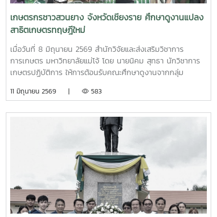
เกษตรกรชาวสวนยาง จังหวัดเชียงราย ศึกษาดูงานแปลง
สาธิตเกษตรทฤษฎีใหม่
เมื่อวันที่ 8 มิถุนายน 2569 สำนักวิจัยและส่งเสริมวิชาการ
การเกษตร มหาวิทยาลัยแม่โจ้ โดย นายนิคม สุทธา นักวิชาการ
เกษตรปฏิบัติการ ให้การต้อนรับคณะศึกษาดูงานจากกลุ่ม
เกษตรกรชาวสวนยางตำบลไม้ยา อำเภอพญาเม็งราย จังหวัด
11 มิถุนายน 2569 |
583
เชียงราย เพื่อได้เข้าศึกษาเรียนรู้ด้านเกษตรทฤษฎีใหม่แบบผสม
ผสาน การปลูกพืชหมุนเวียน และการสาธิตการทำน้ำหมัก
จุลินทรีย์ เพื่อนำองค์ความรู้ไปประยุกต์ใช้ในการประกอบอาชีพ
ทางการเกษตรอย่างยั่งยืน ณ แปลงสาธิตเกษตรทฤษฎีใหม่ตาม
แนวพระราชดำริ มหาวิทยาลัยแม่โจ้